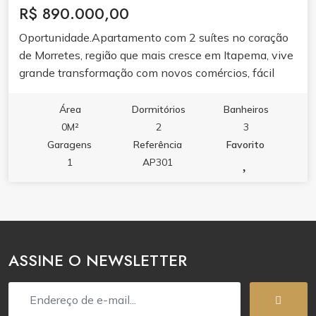
R$ 890.000,00
Oportunidade.Apartamento com 2 suítes no coração
de Morretes, região que mais cresce em Itapema, vive
grande transformação com novos comércios, fácil
acesso à BR-101 e 5 min da praia. Ideal pra morar ou
investir. Agende uma visita para conhecer esse
Área
Dormitórios
Banheiros
imóvel.
0M²
2
3
Garagens
Referência
Favorito
1
AP301
ASSINE O NEWSLETTER