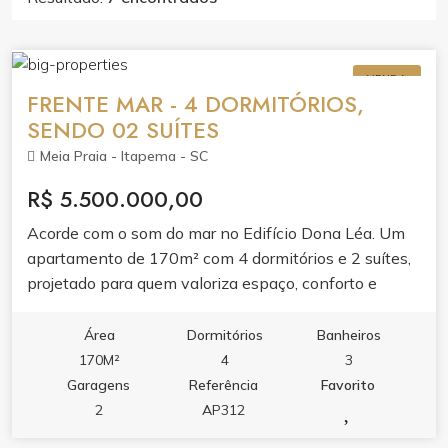
VENDA
FRENTE MAR - 4 DORMITÓRIOS,
SENDO 02 SUÍTES
Meia Praia - Itapema - SC
R$ 5.500.000,00
Acorde com o som do mar no Edifício Dona Léa. Um
apartamento de 170m² com 4 dormitórios e 2 suítes,
projetado para quem valoriza espaço, conforto e
localização frente mar.Ambientes integrados com
varanda gourmet e churrasqueira, cozinha planejada e
Área
Dormitórios
Banheiros
ar condicionado garantem praticidade e bem-estar. O
170M²
4
3
lazer do condomínio completa a experiência com
Garagens
Referência
Favorito
academia, sala de jogos, salão de festas e espaço
2
AP312
gourmet.Viva em um dos endereços mais desejados