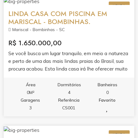
VENDA
LINDA CASA COM PISCINA EM
MARISCAL - BOMBINHAS.
Mariscal - Bombinhas - SC
R$ 1.650.000,00
Se você busca um lugar tranquilo, em meio a natureza
e perto de uma das mais lindas praias do Brasil, sua
procura acabou. Esta linda casa irá lhe oferecer muito
conforto e tranquilidade. Composta por quatro
dormitórios sendo um deles suíte, amplo living
Área
Dormitórios
Banheiros
integrado, excelente e aconchegante espaço de
0M²
4
0
terreno com piscina e pomar. Não deixe de conhecer
Garagens
Referência
Favorito
essa casa encantadora. Agende sua visita.
3
CS001
VENDA