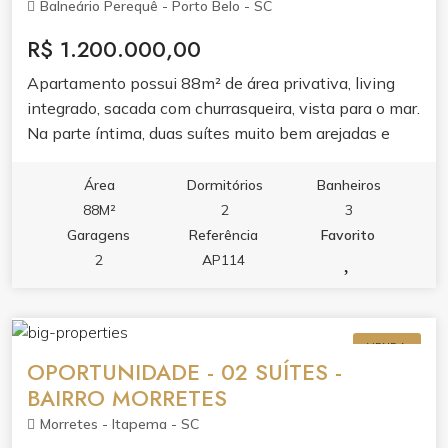
Balneário Perequê - Porto Belo - SC
R$ 1.200.000,00
Apartamento possui 88m² de área privativa, living
integrado, sacada com churrasqueira, vista para o mar.
Na parte íntima, duas suítes muito bem arejadas e
iluminadas. Fica localizado em uma das regiões mais
desejadas do momento, próximo ao molhe de
Área
Dormitórios
Banheiros
Balneário Perequê e do Pier Turístico de Itapema.
88M²
2
3
Garagens
Referência
Favorito
2
AP114
VENDA
OPORTUNIDADE - 02 SUÍTES -
BAIRRO MORRETES
Morretes - Itapema - SC