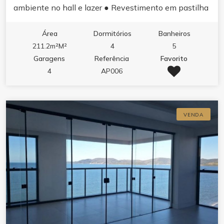
ambiente no hall e lazer ● Revestimento em pastilha
e pele de vidro ● Sistema de monitoramento 24h ●
Sensores de presença nas luzes das áreas comuns ●
Área
Dormitórios
Banheiros
Gerador de energia para situações de emergência ●
211.2m²M²
4
5
Infraestrutura para medidores de água, luz e gás
Garagens
Referência
Favorito
individuais ● Vaga privativa com infraestrutura para
4
AP006
carros elétricos ● 03 elevadores de última geração
APARTAMENTO: ● 04 suítes, sendo 01 master ● 04
vagas garagem, sendo 01 com infraestrutura para
VENDA
carros elétricos ● Amplo living com ambientes
integrados ● Sacada com churrasqueira c/ exaustor
elétrico ● Acabamento em gesso ● Piso vinílico nas
áreas íntimas ● Piso porcelanato nas áreas comuns ●
Portas e rodapés laqueados em branco ● Tubulação
para ar condicionado tipo ?split? ● Infraestrutura para
aquecimento a gás ● Antena coletiva ● Medidores de
água, luz e gás individuais ● Infraestrutura para
aspiração central ● Persianas integradas nas janelas.