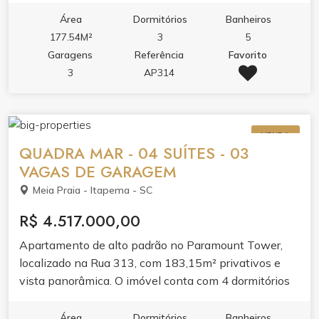
layout valoriza o conforto com living amplo, banheira
Área
Dormitórios
Banheiros
hidromassagem e acabamento pensado para o dia a
177.54M²
3
5
dia. Espaço ideal para quem busca morar com
Garagens
Referência
Favorito
tranquilidade em um dos bairros que mais cresce em
3
AP314
Itapema. O condomínio oferece lazer completo,
piscina adulto e infantil, piscina térmica,
hidromassagem na piscina, sauna, academia, sala de
VENDA
jogos, salão de festas, bar e espaço gourmet.
QUADRA MAR - 04 SUÍTES - 03
VAGAS DE GARAGEM
Meia Praia - Itapema - SC
R$ 4.517.000,00
Apartamento de alto padrão no Paramount Tower,
localizado na Rua 313, com 183,15m² privativos e
vista panorâmica. O imóvel conta com 4 dormitórios
sendo 4 suítes, 5 banheiros, 3 vagas de garagem e
269,5m² de área total. O apartamento entrega living
Área
Dormitórios
Banheiros