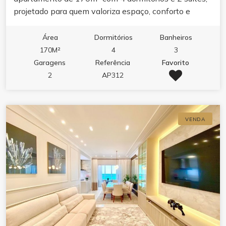
projetado para quem valoriza espaço, conforto e
localização frente mar.Ambientes integrados com
varanda gourmet e churrasqueira, cozinha planejada e
Área
Dormitórios
Banheiros
ar condicionado garantem praticidade e bem-estar. O
170M²
4
3
lazer do condomínio completa a experiência com
Garagens
Referência
Favorito
academia, sala de jogos, salão de festas e espaço
2
AP312
gourmet.Viva em um dos endereços mais desejados
de Itapema, onde a praia é extensão da sua casa.
VENDA