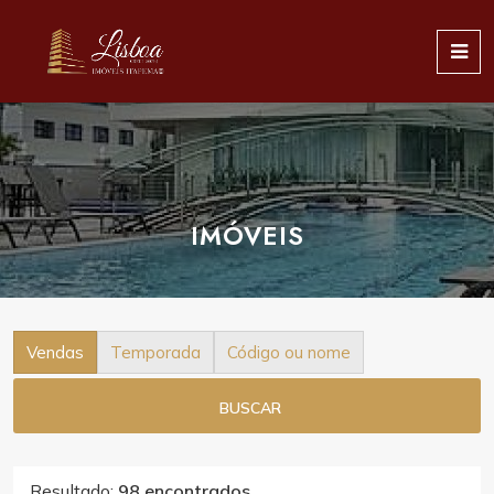
IMÓVEIS
Vendas
Temporada
Código ou nome
BUSCAR
Resultado:
98 encontrados