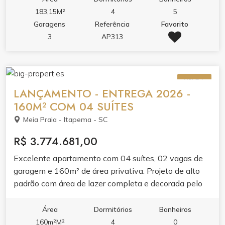
amplo com acabamento em gesso, sacada com
183,15M²
4
5
churrasqueira e vista panorâmica, integrando lazer e
Garagens
Referência
Favorito
conforto. Acabamento de qualidade valoriza cada
3
AP313
ambiente. O condomínio oferece lazer completo:
piscina adulto e infantil, jacuzzi, spa, academia,
espaço gourmet, brinquedoteca, playground e hall de
VENDA
entrada decorado e mobiliado. Elevador e medidores
LANÇAMENTO - ENTREGA 2026 -
individuais de água, luz e gás garantem praticidade.
160M² COM 04 SUÍTES
Meia Praia - Itapema - SC
R$ 3.774.681,00
Excelente apartamento com 04 suítes, 02 vagas de
garagem e 160m² de área privativa. Projeto de alto
padrão com área de lazer completa e decorada pelo
condomínio. Planta ampla, ideal pra família que busca
espaço e conforto. Entrega jumho de 2026.
Área
Dormitórios
Banheiros
160m²M²
4
0