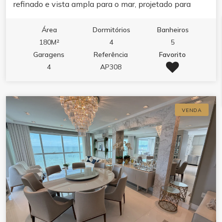
refinado e vista ampla para o mar, projetado para
quem valoriza conforto, estética e funcionalidade.O
imóvel reúne living integrado com sala de estar e
Área
Dormitórios
Banheiros
jantar, cozinha com móveis planejados e porcelanato,
180M²
4
5
sacada com churrasqueira, varanda e dois banheiros.
Garagens
Referência
Favorito
Cada detalhe foi pensado para o seu bem-estar: ar
4
AP308
condicionado, aquecimento a gás, infraestrutura para
água quente, espera para split, fechadura eletrônica
com senha e gesso no teto.O lazer de 1500m² é um
VENDA
convite ao relaxamento e à convivência. Piscina
adulto com borda infinita, piscina térmica,
hidromassagem e jacuzzi se unem ao spa, sauna e
academia completa. Para receber e se divertir, salão
de festas, espaço gourmet, lounge, solarium, sala de
jogos, sala de games e brinquedoteca.Segurança,
tecnologia e serviços completam a experiência:
guarita 24h, alarme, circuito de TV, hall decorado, sala
de reunião, bicicletário e entrada privativa para