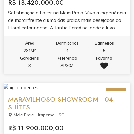
R$ 13.420.000,00
Sofisticação e Lazer na Meia Praia. Viva a experiência
de morar frente à uma das praias mais desejadas do
litoral catarinense. Atlantic Paradise: onde o luxo
encontra o seu dia a dia em Itapema.
Área
Dormitórios
Banheiros
281M²
4
5
Garagens
Referência
Favorito
3
AP307
VENDA
MARAVILHOSO SHOWROOM - 04
SUÍTES
Meia Praia - Itapema - SC
R$ 11.900.000,00