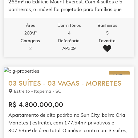
268m² no Edifício Mount Everest. Com 4 suítes e 5
banheiros, o imóvel foi projetado para famílias que
valorizam privacidade e bem-estar.O living integrado
com sala de estar e jantar, junto à sacada com
Área
Dormitórios
Banheiros
churrasqueira e varanda, cria ambientes perfeitos
268M²
4
5
para receber. A cozinha planejada em porcelanato e o
Garagens
Referência
Favorito
apartamento bem mobiliado refletem acabamento de
2
AP309
alto padrão.Aproveite o lazer completo do edifício:
piscina adulto e infantil, cinema, spa, sauna,
academia, salão de festas, espaço gourmet, sala de
VENDA
jogos e brinquedoteca. Tudo para transformar sua
03 SUÍTES - 03 VAGAS - MORRETES
rotina em experiência.
Estreito - Itapema - SC
R$ 4.800.000,00
Apartamento de alto padrão no Sun City, bairro Orla
Morretes ( estreito), com 177,54m² privativos e
307,53m² de área total. O imóvel conta com 3 suítes,
lavabo, área de serviço e 3 vagas de garagem. O