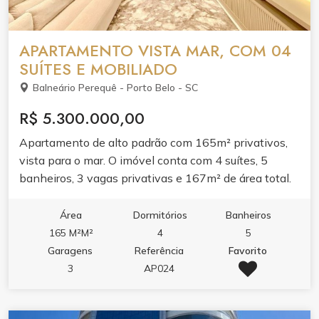
APARTAMENTO VISTA MAR, COM 04
SUÍTES E MOBILIADO
Balneário Perequê - Porto Belo - SC
R$ 5.300.000,00
Apartamento de alto padrão com 165m² privativos,
vista para o mar. O imóvel conta com 4 suítes, 5
banheiros, 3 vagas privativas e 167m² de área total.
Mobiliado e pronto para morar, oferecendo conforto e
praticidade no dia a dia. A distribuição dos ambientes
Área
Dormitórios
Banheiros
valoriza a vista para o mar e garante privacidade para
165 M²M²
4
5
toda a família. Ideal para quem busca morar com
Garagens
Referência
Favorito
qualidade de vida em frente à praia.
3
AP024