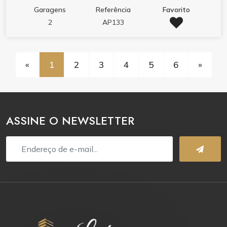
Garagens
Referência
Favorito
2
AP133
«
1
2
3
4
5
6
»
ASSINE O NEWSLETTER