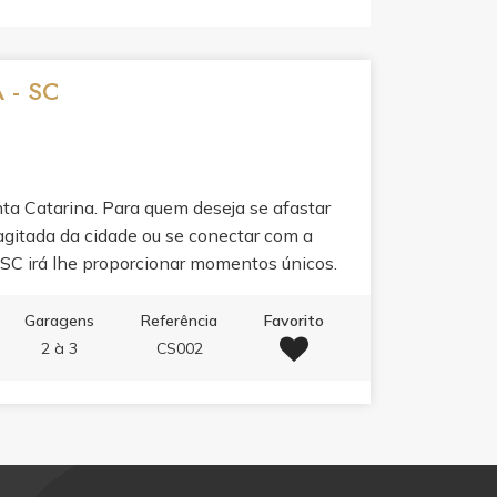
 - SC
a Catarina. Para quem deseja se afastar
a agitada da cidade ou se conectar com a
- SC irá lhe proporcionar momentos únicos.
fogueira, escute o canto dos pássaros e
família. Uma estrutura aconchegante
Garagens
Referência
Favorito
ara oferecer o que nos falta nos dias
2 à 3
CS002
 aproximada entre as cidades: Itapema =
amboriú = 46km Porto Belo = 28km Agende