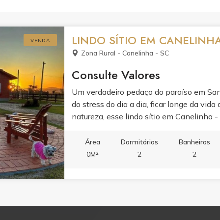
LINDO SÍTIO EM CANELINHA
VENDA
Zona Rural - Canelinha - SC
Consulte Valores
Um verdadeiro pedaço do paraíso em Sant
do stress do dia a dia, ficar longe da vid
natureza, esse lindo sítio em Canelinha 
Encante-se com o por do sol em volta da 
viva momentos inesquecíveis com a sua 
Área
Dormitórios
Banheiros
construída com muito carinho, projetada p
0M²
2
2
agitados em que vivemos, paz! Distância
30km Florianópolis = 70km Balneário C
sua visita e se encante.