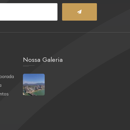
Nossa Galeria
porada
a
ntos