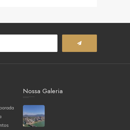
Nossa Galeria
porada
a
ntos