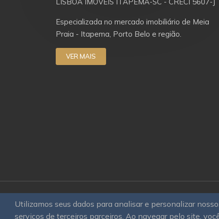
LISBOA IMÓVEIS ITAPEMA-SC - CRECI 5607-J
Especializada no mercado imobiliário de Meia
Praia - Itapema, Porto Belo e região.
VER MAIS
Utilizamos seus dados para analisar e personalizar nos
© 2026
OAWEB site e sistemas para imobiliá
serviços de terceiros parceiros. Ao navegar pelo site, você