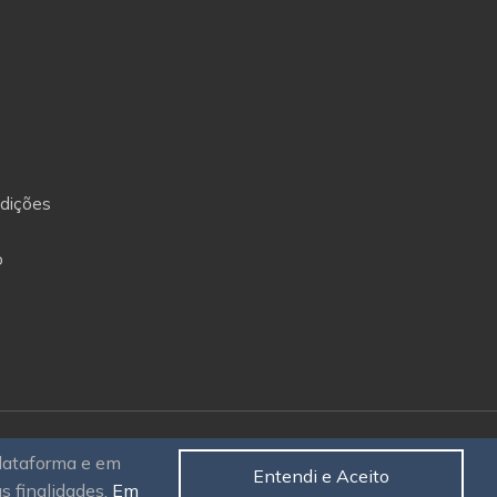
dições
o
plataforma e em
Entendi e Aceito
as finalidades.
Em