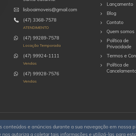
Lançamento
lisboaimoveis@gmail.com
Blog
(47) 3368-7578
Contato
ATENDIMENTO
Quem somos
(47) 99289-7578
Política de
Locação Temporada
Privacidade
(47) 99924-1111
Termos e Con
Vendas
Política de
Cancelament
(47) 99928-7576
Vendas
sos conteúdos e anúncios durante a sua navegação em nossa 
rias
Todos os direitos
 nos autoriza a coletar tais informações e utilizá-las para est