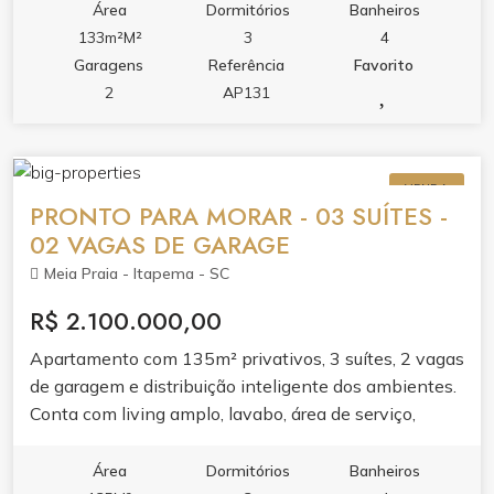
sair de casa. Pronto pra morar com toda sofisticação
Área
Dormitórios
Banheiros
que sua família merece.
133m²M²
3
4
Garagens
Referência
Favorito
2
AP131
VENDA
PRONTO PARA MORAR - 03 SUÍTES -
02 VAGAS DE GARAGE
Meia Praia - Itapema - SC
R$ 2.100.000,00
Apartamento com 135m² privativos, 3 suítes, 2 vagas
de garagem e distribuição inteligente dos ambientes.
Conta com living amplo, lavabo, área de serviço,
sacada e varanda com churrasqueira, perfeitas pra
receber bem.O acabamento entrega porcelanato,
Área
Dormitórios
Banheiros