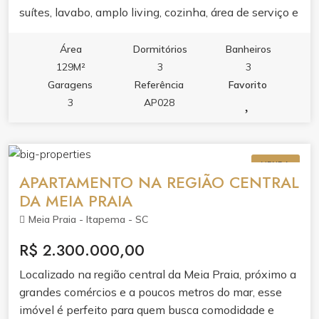
suítes, lavabo, amplo living, cozinha, área de serviço e
sacada integrada com churrasqueira a carvão e vista
para o mar. Desfrute momentos únicos com sua
Área
Dormitórios
Banheiros
família e amigos e tenha a praia como quintal de
129M²
3
3
casa!
Garagens
Referência
Favorito
3
AP028
VENDA
APARTAMENTO NA REGIÃO CENTRAL
DA MEIA PRAIA
Meia Praia - Itapema - SC
R$ 2.300.000,00
Localizado na região central da Meia Praia, próximo a
grandes comércios e a poucos metros do mar, esse
imóvel é perfeito para quem busca comodidade e