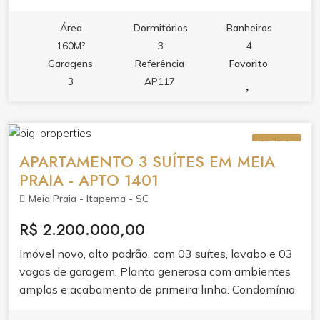
bem estar. Espaço não falta neste apartamento, são
160m² de área privativa muito bem distribuídos. O
Área
Dormitórios
Banheiros
apartamento é novo, conta com 3 suítes, living com
160M²
3
4
ambientes integrados e uma ótima sacada com
Garagens
Referência
Favorito
churrasqueira. Além disso, possui ainda uma completa
3
AP117
infraestrutura de lazer com diversos ambientes para
curtir com sua família e amigos. Entre em contato e
agende a sua visita!
VENDA
APARTAMENTO 3 SUÍTES EM MEIA
PRAIA - APTO 1401
Meia Praia - Itapema - SC
R$ 2.200.000,00
Imóvel novo, alto padrão, com 03 suítes, lavabo e 03
vagas de garagem. Planta generosa com ambientes
amplos e acabamento de primeira linha. Condomínio
com área de lazer completa pra você aproveitar sem