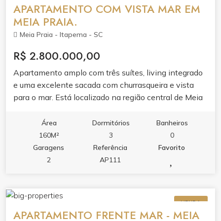
APARTAMENTO COM VISTA MAR EM
MEIA PRAIA.
Meia Praia - Itapema - SC
R$ 2.800.000,00
Apartamento amplo com três suítes, living integrado
e uma excelente sacada com churrasqueira e vista
para o mar. Está localizado na região central de Meia
Praia, a poucos passos do mar. O empreendimento
conta com completa infraestrutura de lazer e portaria
Área
Dormitórios
Banheiros
24h. Agende uma visita e conheça de perto esse
160M²
3
0
lindo apartamento.
Garagens
Referência
Favorito
2
AP111
VENDA
APARTAMENTO FRENTE MAR - MEIA