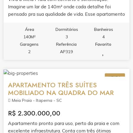
Imagine um lar de 140m² onde cada detalhe foi
pensado pra sua qualidade de vida. Esse apartamento
une localização privilegiada com espaços amplos e
acolhedores. Ao entrar, o living amplo e integrado
Área
Dormitórios
Banheiros
recebe luz natural da frente norte o dia todo. É o
140M²
3
4
cenário perfeito para os momentos em família e para
Garagens
Referência
Favorito
receber quem você gosta. Um prédio de 18
2
AP319
pavimentos com apenas 2 apartamentos por andar,
hall de entrada mobiliado e decorado, 2 vagas de
garagem, portão eletrônico e coleta seletiva. Tudo
VENDA
isso a poucos passos do mar da Meia Praia.
APARTAMENTO TRÊS SUÍTES
MOBILIADO NA QUADRA DO MAR
Meia Praia - Itapema - SC
R$ 2.300.000,00
Apartamento pronto para uso, perto da praia e com
excelente infraestrutura. Conta com três ótimas