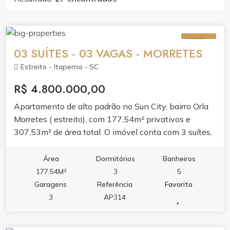
VENDA
03 SUÍTES - 03 VAGAS - MORRETES
Estreito - Itapema - SC
R$ 4.800.000,00
Apartamento de alto padrão no Sun City, bairro Orla
Morretes ( estreito), com 177,54m² privativos e
307,53m² de área total. O imóvel conta com 3 suítes,
lavabo, área de serviço e 3 vagas de garagem. O
layout valoriza o conforto com living amplo, banheira
Área
Dormitórios
Banheiros
hidromassagem e acabamento pensado para o dia a
177.54M²
3
5
dia. Espaço ideal para quem busca morar com
Garagens
Referência
Favorito
tranquilidade em um dos bairros que mais cresce em
3
AP314
Itapema. O condomínio oferece lazer completo,
piscina adulto e infantil, piscina térmica,