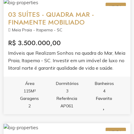
hidromassagem na piscina, sauna, academia, sala de
VENDA
jogos, salão de festas, bar e espaço gourmet.
03 SUÍTES - QUADRA MAR -
FINAMENTE MOBILIADO
Meia Praia - Itapema - SC
R$ 3.500.000,00
Imóveis que Realizam Sonhos na quadra do Mar, Meia
Praia, Itapema - SC. Investir em um imóvel de luxo no
litoral norte é garantir qualidade de vida e saúde.
Perfeito para quem busca um paraíso ao alcance.
Venha conhecer! Excelente apartamento com 03
Área
Dormitórios
Banheiros
suítes, lavabo, mobiliado , sacada frente avenida com
115M²
3
4
churrasqueira, vista lateral mar, a 80 metros da praia.
Garagens
Referência
Favorito
Dois elevadores, duas vagas de garagem, sala de
2
AP061
jogos, academia e salão de festas. #imoveisdeluxo
#litoralnorte #investimento #qualidadedevida #praia
#sonhos
VENDA