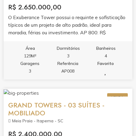
R$ 2.650.000,00
O Exuberance Tower possui o requinte e sofisticação
típicos de um projeto de alto padrão, ideal para
moradia, férias ou investimento. AP 800: R$
2.100,000,00 A VISTA OU 50% ENTRADA +24X AP
1700: R$ 2.650,000,00 A VISTA OU 50% ENTRADA
Área
Dormitórios
Banheiros
+24X ANALISE FINANCIAMENTO
129M²
3
4
Garagens
Referência
Favorito
3
AP008
VENDA
GRAND TOWERS - 03 SUÍTES -
MOBILIADO
Meia Praia - Itapema - SC
R$ 2.400.000,00