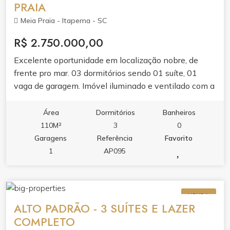
PRAIA
Meia Praia - Itapema - SC
R$ 2.750.000,00
Excelente oportunidade em localização nobre, de
frente pro mar. 03 dormitórios sendo 01 suíte, 01
vaga de garagem. Imóvel iluminado e ventilado com a
melhor vista o dia todo. Perfeito pra curtir com a
família ou garantir alta rentabilidade com locação de
Área
Dormitórios
Banheiros
temporada.
110M²
3
0
Garagens
Referência
Favorito
1
AP095
VENDA
ALTO PADRÃO - 3 SUÍTES E LAZER
COMPLETO