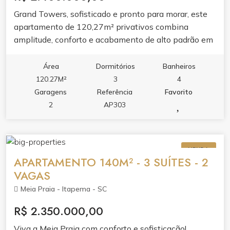
Grand Towers, sofisticado e pronto para morar, este
apartamento de 120,27m² privativos combina
amplitude, conforto e acabamento de alto padrão em
uma das regiões mais valorizadas de Itapema.
Área
Dormitórios
Banheiros
120.27M²
3
4
Garagens
Referência
Favorito
2
AP303
VENDA
APARTAMENTO 140M² - 3 SUÍTES - 2
VAGAS
Meia Praia - Itapema - SC
R$ 2.350.000,00
Viva a Meia Praia com conforto e sofisticação!