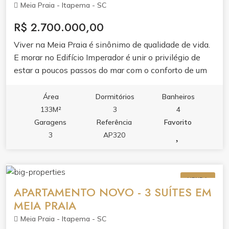
Meia Praia - Itapema - SC
R$ 2.700.000,00
Viver na Meia Praia é sinônimo de qualidade de vida.
E morar no Edifício Imperador é unir o privilégio de
estar a poucos passos do mar com o conforto de um
lar planejado para receber bem e valorizar cada
momento da sua família. Próximo de supermercados,
Área
Dormitórios
Banheiros
farmácias, restaurantes e de tudo que Itapema
133M²
3
4
oferece de melhor. É a localização ideal para morar o
Garagens
Referência
Favorito
ano todo ou para ter uma segunda residência de
3
AP320
veraneio.
VENDA
APARTAMENTO NOVO - 3 SUÍTES EM
MEIA PRAIA
Meia Praia - Itapema - SC