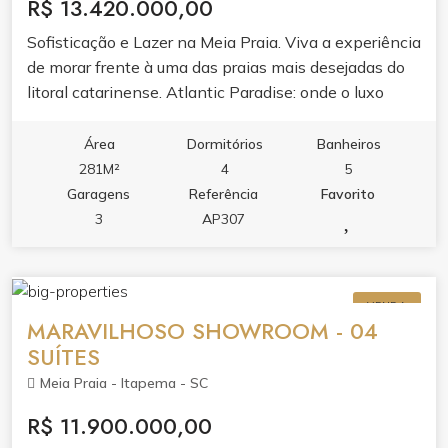
R$ 13.420.000,00
Sofisticação e Lazer na Meia Praia. Viva a experiência
de morar frente à uma das praias mais desejadas do
litoral catarinense. Atlantic Paradise: onde o luxo
encontra o seu dia a dia em Itapema.
Área
Dormitórios
Banheiros
281M²
4
5
Garagens
Referência
Favorito
3
AP307
VENDA
MARAVILHOSO SHOWROOM - 04
SUÍTES
Meia Praia - Itapema - SC
R$ 11.900.000,00