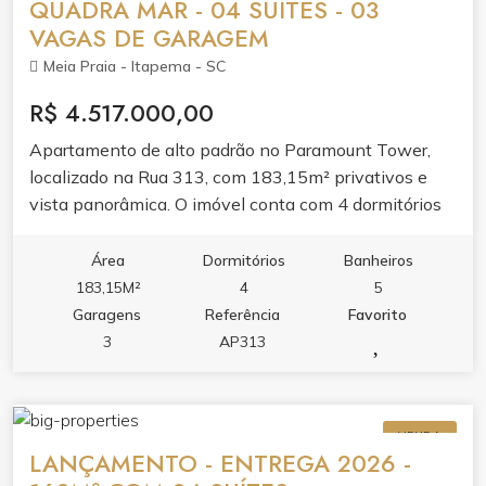
QUADRA MAR - 04 SUÍTES - 03
VAGAS DE GARAGEM
Meia Praia - Itapema - SC
R$ 4.517.000,00
Apartamento de alto padrão no Paramount Tower,
localizado na Rua 313, com 183,15m² privativos e
vista panorâmica. O imóvel conta com 4 dormitórios
sendo 4 suítes, 5 banheiros, 3 vagas de garagem e
269,5m² de área total. O apartamento entrega living
Área
Dormitórios
Banheiros
amplo com acabamento em gesso, sacada com
183,15M²
4
5
churrasqueira e vista panorâmica, integrando lazer e
Garagens
Referência
Favorito
conforto. Acabamento de qualidade valoriza cada
3
AP313
ambiente. O condomínio oferece lazer completo:
piscina adulto e infantil, jacuzzi, spa, academia,
espaço gourmet, brinquedoteca, playground e hall de
VENDA
entrada decorado e mobiliado. Elevador e medidores
LANÇAMENTO - ENTREGA 2026 -
individuais de água, luz e gás garantem praticidade.