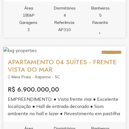
completo para toda a família.
banhistas com box de praia.
Área
Dormitórios
Banheiros
185M²
4
5
Garagens
Referência
Favorito
3
AP310
VENDA
APARTAMENTO 04 SUÍTES - FRENTE
VISTA DO MAR
Meia Praia - Itapema - SC
R$ 6.900.000,00
EMPREENDIMENTO: ● Vista frente mar ● Excelente
localização ● Hall de entrada decorado ● Som
ambiente no hall e lazer ● Revestimento em pastilha
e pele de vidro ● Sistema de monitoramento 24h ●
Sensores de presença nas luzes das áreas comuns ●
Área
Dormitórios
Banheiros