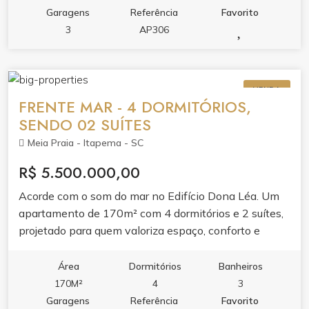
Garagens
Referência
Favorito
3
AP306
VENDA
FRENTE MAR - 4 DORMITÓRIOS,
SENDO 02 SUÍTES
Meia Praia - Itapema - SC
R$ 5.500.000,00
Acorde com o som do mar no Edifício Dona Léa. Um
apartamento de 170m² com 4 dormitórios e 2 suítes,
projetado para quem valoriza espaço, conforto e
localização frente mar.Ambientes integrados com
varanda gourmet e churrasqueira, cozinha planejada e
Área
Dormitórios
Banheiros
ar condicionado garantem praticidade e bem-estar. O
170M²
4
3
lazer do condomínio completa a experiência com
Garagens
Referência
Favorito