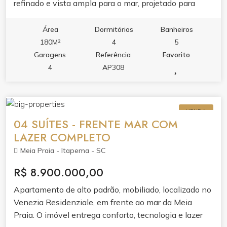
refinado e vista ampla para o mar, projetado para
quem valoriza conforto, estética e funcionalidade.O
imóvel reúne living integrado com sala de estar e
Área
Dormitórios
Banheiros
jantar, cozinha com móveis planejados e porcelanato,
180M²
4
5
sacada com churrasqueira, varanda e dois banheiros.
Garagens
Referência
Favorito
Cada detalhe foi pensado para o seu bem-estar: ar
4
AP308
condicionado, aquecimento a gás, infraestrutura para
água quente, espera para split, fechadura eletrônica
com senha e gesso no teto.O lazer de 1500m² é um
VENDA
convite ao relaxamento e à convivência. Piscina
04 SUÍTES - FRENTE MAR COM
adulto com borda infinita, piscina térmica,
LAZER COMPLETO
hidromassagem e jacuzzi se unem ao spa, sauna e
Meia Praia - Itapema - SC
academia completa. Para receber e se divertir, salão
de festas, espaço gourmet, lounge, solarium, sala de
R$ 8.900.000,00
jogos, sala de games e brinquedoteca.Segurança,
Apartamento de alto padrão, mobiliado, localizado no
tecnologia e serviços completam a experiência:
Venezia Residenziale, em frente ao mar da Meia
guarita 24h, alarme, circuito de TV, hall decorado, sala
Praia. O imóvel entrega conforto, tecnologia e lazer
de reunião, bicicletário e entrada privativa para