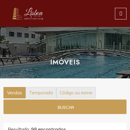
IMÓVEIS
Vendas
Temporada
Código ou nome
BUSCAR
Resultado:
98 encontrados