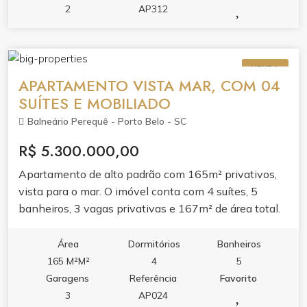
academia, sala de jogos, salão de festas e espaço
2
AP312
gourmet.Viva em um dos endereços mais desejados
de Itapema, onde a praia é extensão da sua casa.
VENDA
APARTAMENTO VISTA MAR, COM 04
SUÍTES E MOBILIADO
Balneário Perequê - Porto Belo - SC
R$ 5.300.000,00
Apartamento de alto padrão com 165m² privativos,
vista para o mar. O imóvel conta com 4 suítes, 5
banheiros, 3 vagas privativas e 167m² de área total.
Mobiliado e pronto para morar, oferecendo conforto e
praticidade no dia a dia. A distribuição dos ambientes
Área
Dormitórios
Banheiros
valoriza a vista para o mar e garante privacidade para
165 M²M²
4
5
toda a família. Ideal para quem busca morar com
Garagens
Referência
Favorito
qualidade de vida em frente à praia.
3
AP024