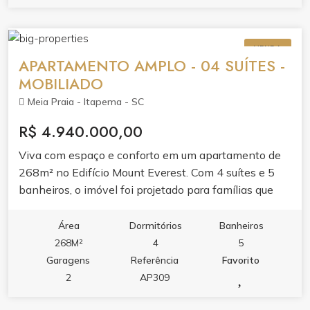
VENDA
APARTAMENTO AMPLO - 04 SUÍTES -
MOBILIADO
Meia Praia - Itapema - SC
R$ 4.940.000,00
Viva com espaço e conforto em um apartamento de
268m² no Edifício Mount Everest. Com 4 suítes e 5
banheiros, o imóvel foi projetado para famílias que
valorizam privacidade e bem-estar.O living integrado
com sala de estar e jantar, junto à sacada com
Área
Dormitórios
Banheiros
churrasqueira e varanda, cria ambientes perfeitos
268M²
4
5
para receber. A cozinha planejada em porcelanato e o
Garagens
Referência
Favorito
apartamento bem mobiliado refletem acabamento de
2
AP309
alto padrão.Aproveite o lazer completo do edifício: