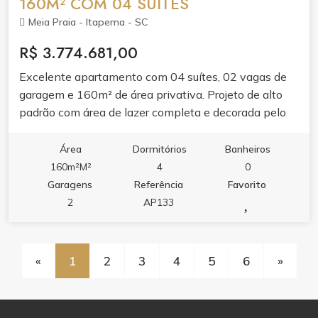
160M² COM 04 SUÍTES
Meia Praia - Itapema - SC
R$ 3.774.681,00
Excelente apartamento com 04 suítes, 02 vagas de
garagem e 160m² de área privativa. Projeto de alto
padrão com área de lazer completa e decorada pelo
condomínio. Planta ampla, ideal pra família que busca
espaço e conforto. Entrega jumho de 2026.
Área
Dormitórios
Banheiros
160m²M²
4
0
Garagens
Referência
Favorito
2
AP133
«
1
2
3
4
5
6
»