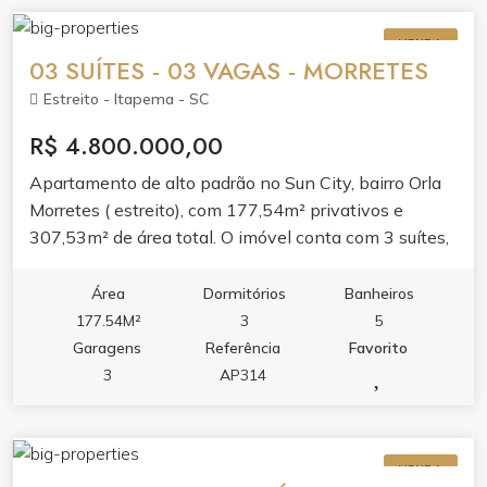
piscina adulto e infantil, cinema, spa, sauna,
academia, salão de festas, espaço gourmet, sala de
VENDA
jogos e brinquedoteca. Tudo para transformar sua
03 SUÍTES - 03 VAGAS - MORRETES
rotina em experiência.
Estreito - Itapema - SC
R$ 4.800.000,00
Apartamento de alto padrão no Sun City, bairro Orla
Morretes ( estreito), com 177,54m² privativos e
307,53m² de área total. O imóvel conta com 3 suítes,
lavabo, área de serviço e 3 vagas de garagem. O
layout valoriza o conforto com living amplo, banheira
Área
Dormitórios
Banheiros
hidromassagem e acabamento pensado para o dia a
177.54M²
3
5
dia. Espaço ideal para quem busca morar com
Garagens
Referência
Favorito
tranquilidade em um dos bairros que mais cresce em
3
AP314
Itapema. O condomínio oferece lazer completo,
piscina adulto e infantil, piscina térmica,
hidromassagem na piscina, sauna, academia, sala de
VENDA
jogos, salão de festas, bar e espaço gourmet.