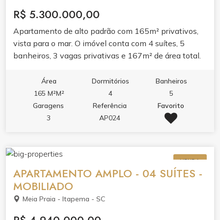
R$ 5.300.000,00
Apartamento de alto padrão com 165m² privativos,
vista para o mar. O imóvel conta com 4 suítes, 5
banheiros, 3 vagas privativas e 167m² de área total.
Mobiliado e pronto para morar, oferecendo conforto e
praticidade no dia a dia. A distribuição dos ambientes
Área
Dormitórios
Banheiros
valoriza a vista para o mar e garante privacidade para
165 M²M²
4
5
toda a família. Ideal para quem busca morar com
Garagens
Referência
Favorito
qualidade de vida em frente à praia.
3
AP024
VENDA
APARTAMENTO AMPLO - 04 SUÍTES -
MOBILIADO
Meia Praia - Itapema - SC