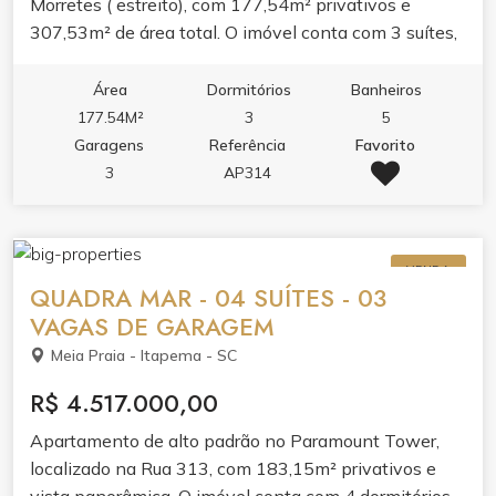
Morretes ( estreito), com 177,54m² privativos e
307,53m² de área total. O imóvel conta com 3 suítes,
lavabo, área de serviço e 3 vagas de garagem. O
layout valoriza o conforto com living amplo, banheira
Área
Dormitórios
Banheiros
hidromassagem e acabamento pensado para o dia a
177.54M²
3
5
dia. Espaço ideal para quem busca morar com
Garagens
Referência
Favorito
tranquilidade em um dos bairros que mais cresce em
3
AP314
Itapema. O condomínio oferece lazer completo,
piscina adulto e infantil, piscina térmica,
hidromassagem na piscina, sauna, academia, sala de
VENDA
jogos, salão de festas, bar e espaço gourmet.
QUADRA MAR - 04 SUÍTES - 03
VAGAS DE GARAGEM
Meia Praia - Itapema - SC
R$ 4.517.000,00
Apartamento de alto padrão no Paramount Tower,
localizado na Rua 313, com 183,15m² privativos e
vista panorâmica. O imóvel conta com 4 dormitórios