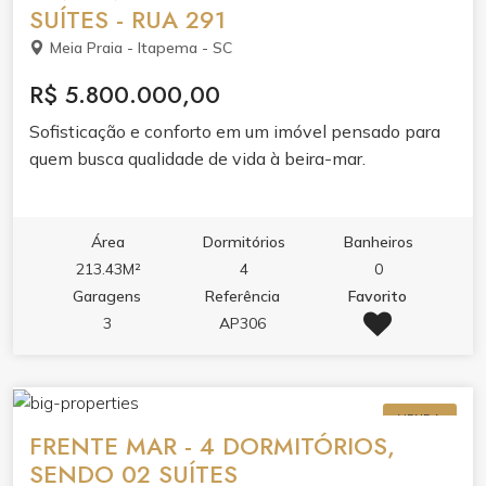
integrados ● Sacada com churrasqueira c/ exaustor
SUÍTES - RUA 291
elétrico ● Acabamento em gesso ● Piso vinílico nas
Meia Praia - Itapema - SC
áreas íntimas ● Piso porcelanato nas áreas comuns ●
Portas e rodapés laqueados em branco ● Tubulação
R$ 5.800.000,00
para ar condicionado tipo ?split? ● Infraestrutura para
Sofisticação e conforto em um imóvel pensado para
aquecimento a gás ● Antena coletiva ● Medidores de
quem busca qualidade de vida à beira-mar.
água, luz e gás individuais ● Infraestrutura para
aspiração central ● Persianas integradas nas janelas.
Área
Dormitórios
Banheiros
213.43M²
4
0
Garagens
Referência
Favorito
3
AP306
VENDA
FRENTE MAR - 4 DORMITÓRIOS,
SENDO 02 SUÍTES