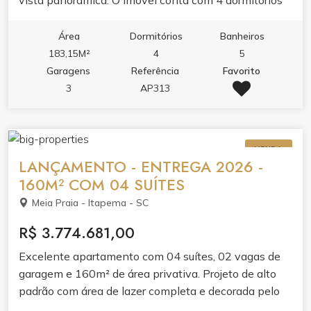
sendo 4 suítes, 5 banheiros, 3 vagas de garagem e
269,5m² de área total. O apartamento entrega living
Área
Dormitórios
Banheiros
amplo com acabamento em gesso, sacada com
183,15M²
4
5
churrasqueira e vista panorâmica, integrando lazer e
Garagens
Referência
Favorito
conforto. Acabamento de qualidade valoriza cada
3
AP313
ambiente. O condomínio oferece lazer completo:
piscina adulto e infantil, jacuzzi, spa, academia,
espaço gourmet, brinquedoteca, playground e hall de
VENDA
entrada decorado e mobiliado. Elevador e medidores
LANÇAMENTO - ENTREGA 2026 -
individuais de água, luz e gás garantem praticidade.
160M² COM 04 SUÍTES
Meia Praia - Itapema - SC
R$ 3.774.681,00
Excelente apartamento com 04 suítes, 02 vagas de
garagem e 160m² de área privativa. Projeto de alto
padrão com área de lazer completa e decorada pelo
condomínio. Planta ampla, ideal pra família que busca