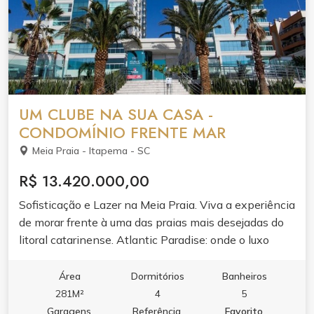
UM CLUBE NA SUA CASA -
CONDOMÍNIO FRENTE MAR
Meia Praia - Itapema - SC
R$ 13.420.000,00
Sofisticação e Lazer na Meia Praia. Viva a experiência
de morar frente à uma das praias mais desejadas do
litoral catarinense. Atlantic Paradise: onde o luxo
encontra o seu dia a dia em Itapema.
Área
Dormitórios
Banheiros
281M²
4
5
Garagens
Referência
Favorito