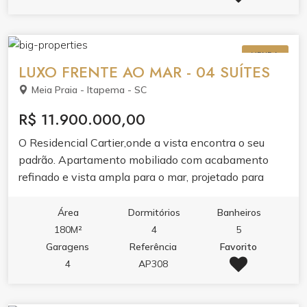
VENDA
LUXO FRENTE AO MAR - 04 SUÍTES
Meia Praia - Itapema - SC
R$ 11.900.000,00
O Residencial Cartier,onde a vista encontra o seu
padrão. Apartamento mobiliado com acabamento
refinado e vista ampla para o mar, projetado para
quem valoriza conforto, estética e funcionalidade.O
imóvel reúne living integrado com sala de estar e
Área
Dormitórios
Banheiros
jantar, cozinha com móveis planejados e porcelanato,
180M²
4
5
sacada com churrasqueira, varanda e dois banheiros.
Garagens
Referência
Favorito
Cada detalhe foi pensado para o seu bem-estar: ar
4
AP308
condicionado, aquecimento a gás, infraestrutura para
água quente, espera para split, fechadura eletrônica