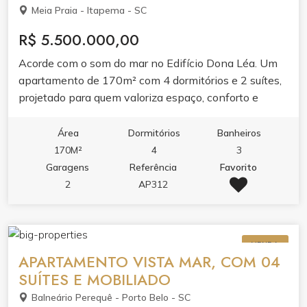
Meia Praia - Itapema - SC
R$ 5.500.000,00
Acorde com o som do mar no Edifício Dona Léa. Um
apartamento de 170m² com 4 dormitórios e 2 suítes,
projetado para quem valoriza espaço, conforto e
localização frente mar.Ambientes integrados com
varanda gourmet e churrasqueira, cozinha planejada e
Área
Dormitórios
Banheiros
ar condicionado garantem praticidade e bem-estar. O
170M²
4
3
lazer do condomínio completa a experiência com
Garagens
Referência
Favorito
academia, sala de jogos, salão de festas e espaço
2
AP312
gourmet.Viva em um dos endereços mais desejados
de Itapema, onde a praia é extensão da sua casa.
VENDA
APARTAMENTO VISTA MAR, COM 04
SUÍTES E MOBILIADO
Balneário Perequê - Porto Belo - SC