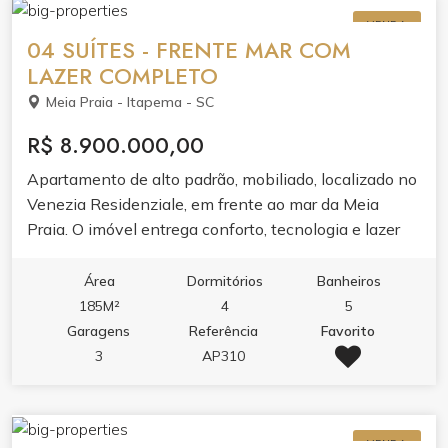
com senha e gesso no teto.O lazer de 1500m² é um
VENDA
convite ao relaxamento e à convivência. Piscina
04 SUÍTES - FRENTE MAR COM
adulto com borda infinita, piscina térmica,
LAZER COMPLETO
hidromassagem e jacuzzi se unem ao spa, sauna e
Meia Praia - Itapema - SC
academia completa. Para receber e se divertir, salão
de festas, espaço gourmet, lounge, solarium, sala de
R$ 8.900.000,00
jogos, sala de games e brinquedoteca.Segurança,
Apartamento de alto padrão, mobiliado, localizado no
tecnologia e serviços completam a experiência:
Venezia Residenziale, em frente ao mar da Meia
guarita 24h, alarme, circuito de TV, hall decorado, sala
Praia. O imóvel entrega conforto, tecnologia e lazer
de reunião, bicicletário e entrada privativa para
completo para toda a família.
banhistas com box de praia.
Área
Dormitórios
Banheiros
185M²
4
5
Garagens
Referência
Favorito
3
AP310
VENDA