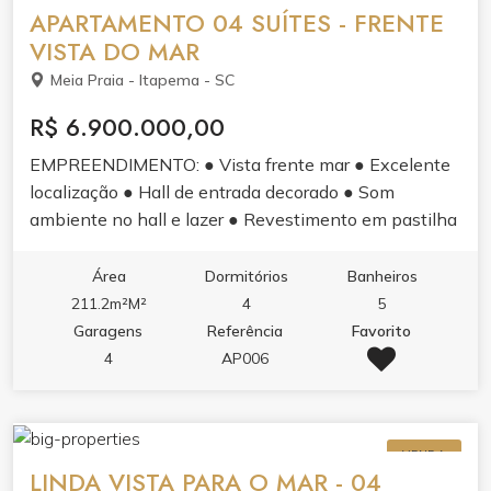
APARTAMENTO 04 SUÍTES - FRENTE
VISTA DO MAR
Meia Praia - Itapema - SC
R$ 6.900.000,00
EMPREENDIMENTO: ● Vista frente mar ● Excelente
localização ● Hall de entrada decorado ● Som
ambiente no hall e lazer ● Revestimento em pastilha
e pele de vidro ● Sistema de monitoramento 24h ●
Sensores de presença nas luzes das áreas comuns ●
Área
Dormitórios
Banheiros
Gerador de energia para situações de emergência ●
211.2m²M²
4
5
Infraestrutura para medidores de água, luz e gás
Garagens
Referência
Favorito
individuais ● Vaga privativa com infraestrutura para
4
AP006
carros elétricos ● 03 elevadores de última geração
APARTAMENTO: ● 04 suítes, sendo 01 master ● 04
vagas garagem, sendo 01 com infraestrutura para
VENDA
carros elétricos ● Amplo living com ambientes
LINDA VISTA PARA O MAR - 04