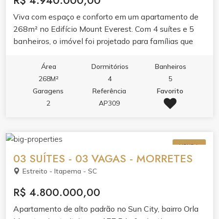
R$ 4.940.000,00
Viva com espaço e conforto em um apartamento de
268m² no Edifício Mount Everest. Com 4 suítes e 5
banheiros, o imóvel foi projetado para famílias que
valorizam privacidade e bem-estar.O living integrado
com sala de estar e jantar, junto à sacada com
Área
Dormitórios
Banheiros
churrasqueira e varanda, cria ambientes perfeitos
268M²
4
5
para receber. A cozinha planejada em porcelanato e o
Garagens
Referência
Favorito
apartamento bem mobiliado refletem acabamento de
2
AP309
alto padrão.Aproveite o lazer completo do edifício:
piscina adulto e infantil, cinema, spa, sauna,
academia, salão de festas, espaço gourmet, sala de
VENDA
jogos e brinquedoteca. Tudo para transformar sua
03 SUÍTES - 03 VAGAS - MORRETES
rotina em experiência.
Estreito - Itapema - SC
R$ 4.800.000,00
Apartamento de alto padrão no Sun City, bairro Orla