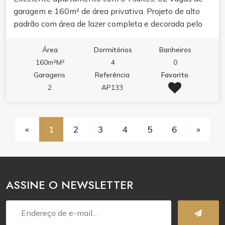
garagem e 160m² de área privativa. Projeto de alto
padrão com área de lazer completa e decorada pelo
condomínio. Planta ampla, ideal pra família que busca
espaço e conforto. Entrega jumho de 2026.
Área
Dormitórios
Banheiros
160m²M²
4
0
Garagens
Referência
Favorito
2
AP133
«
1
2
3
4
5
6
»
ASSINE O NEWSLETTER