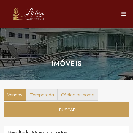
IMÓVEIS
Vendas
Temporada
Código ou nome
BUSCAR
Resultado:
99 encontrados