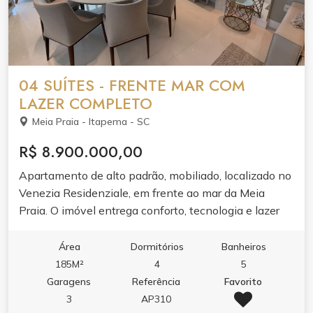
guarita 24h, alarme, circuito de TV, hall decorado, sala
de reunião, bicicletário e entrada privativa para
banhistas com box de praia.
04 SUÍTES - FRENTE MAR COM
LAZER COMPLETO
Meia Praia - Itapema - SC
R$ 8.900.000,00
Apartamento de alto padrão, mobiliado, localizado no
Venezia Residenziale, em frente ao mar da Meia
Praia. O imóvel entrega conforto, tecnologia e lazer
completo para toda a família.
Área
Dormitórios
Banheiros
185M²
4
5
Garagens
Referência
Favorito
3
AP310