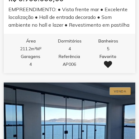
EMPREENDIMENTO: ● Vista frente mar ● Excelente
localização ● Hall de entrada decorado ● Som
ambiente no hall e lazer ● Revestimento em pastilha
e pele de vidro ● Sistema de monitoramento 24h ●
Sensores de presença nas luzes das áreas comuns ●
Área
Dormitórios
Banheiros
Gerador de energia para situações de emergência ●
211.2m²M²
4
5
Infraestrutura para medidores de água, luz e gás
Garagens
Referência
Favorito
individuais ● Vaga privativa com infraestrutura para
4
AP006
carros elétricos ● 03 elevadores de última geração
APARTAMENTO: ● 04 suítes, sendo 01 master ● 04
vagas garagem, sendo 01 com infraestrutura para
VENDA
carros elétricos ● Amplo living com ambientes
integrados ● Sacada com churrasqueira c/ exaustor
elétrico ● Acabamento em gesso ● Piso vinílico nas
áreas íntimas ● Piso porcelanato nas áreas comuns ●
Portas e rodapés laqueados em branco ● Tubulação
para ar condicionado tipo ?split? ● Infraestrutura para