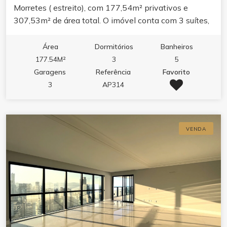
Morretes ( estreito), com 177,54m² privativos e
307,53m² de área total. O imóvel conta com 3 suítes,
lavabo, área de serviço e 3 vagas de garagem. O
layout valoriza o conforto com living amplo, banheira
Área
Dormitórios
Banheiros
hidromassagem e acabamento pensado para o dia a
177.54M²
3
5
dia. Espaço ideal para quem busca morar com
Garagens
Referência
Favorito
tranquilidade em um dos bairros que mais cresce em
3
AP314
Itapema. O condomínio oferece lazer completo,
piscina adulto e infantil, piscina térmica,
hidromassagem na piscina, sauna, academia, sala de
VENDA
jogos, salão de festas, bar e espaço gourmet.