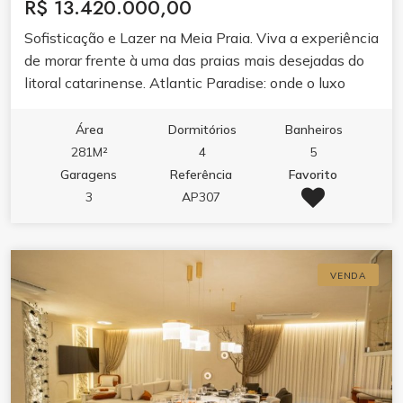
R$ 13.420.000,00
Sofisticação e Lazer na Meia Praia. Viva a experiência
de morar frente à uma das praias mais desejadas do
litoral catarinense. Atlantic Paradise: onde o luxo
encontra o seu dia a dia em Itapema.
Área
Dormitórios
Banheiros
281M²
4
5
Garagens
Referência
Favorito
3
AP307
VENDA