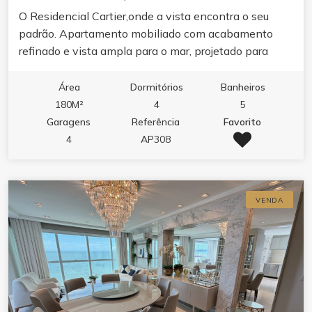
O Residencial Cartier,onde a vista encontra o seu
padrão. Apartamento mobiliado com acabamento
refinado e vista ampla para o mar, projetado para
quem valoriza conforto, estética e funcionalidade.O
imóvel reúne living integrado com sala de estar e
Área
Dormitórios
Banheiros
jantar, cozinha com móveis planejados e porcelanato,
180M²
4
5
sacada com churrasqueira, varanda e dois banheiros.
Garagens
Referência
Favorito
Cada detalhe foi pensado para o seu bem-estar: ar
4
AP308
condicionado, aquecimento a gás, infraestrutura para
água quente, espera para split, fechadura eletrônica
com senha e gesso no teto.O lazer de 1500m² é um
VENDA
convite ao relaxamento e à convivência. Piscina
adulto com borda infinita, piscina térmica,
hidromassagem e jacuzzi se unem ao spa, sauna e
academia completa. Para receber e se divertir, salão
de festas, espaço gourmet, lounge, solarium, sala de
jogos, sala de games e brinquedoteca.Segurança,
tecnologia e serviços completam a experiência: