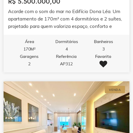
R$ 5.500.000,00
Acorde com o som do mar no Edifício Dona Léa. Um
apartamento de 170m² com 4 dormitórios e 2 suítes,
projetado para quem valoriza espaço, conforto e
localização frente mar.Ambientes integrados com
varanda gourmet e churrasqueira, cozinha planejada e
Área
Dormitórios
Banheiros
ar condicionado garantem praticidade e bem-estar. O
170M²
4
3
lazer do condomínio completa a experiência com
Garagens
Referência
Favorito
academia, sala de jogos, salão de festas e espaço
2
AP312
gourmet.Viva em um dos endereços mais desejados
de Itapema, onde a praia é extensão da sua casa.
VENDA