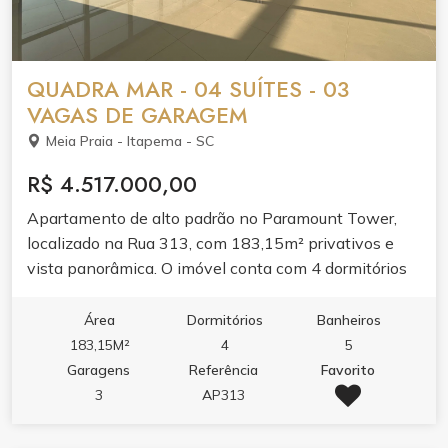
QUADRA MAR - 04 SUÍTES - 03
VAGAS DE GARAGEM
Meia Praia - Itapema - SC
R$ 4.517.000,00
Apartamento de alto padrão no Paramount Tower,
localizado na Rua 313, com 183,15m² privativos e
vista panorâmica. O imóvel conta com 4 dormitórios
sendo 4 suítes, 5 banheiros, 3 vagas de garagem e
269,5m² de área total. O apartamento entrega living
Área
Dormitórios
Banheiros
amplo com acabamento em gesso, sacada com
183,15M²
4
5
churrasqueira e vista panorâmica, integrando lazer e
Garagens
Referência
Favorito
conforto. Acabamento de qualidade valoriza cada
3
AP313
ambiente. O condomínio oferece lazer completo:
piscina adulto e infantil, jacuzzi, spa, academia,