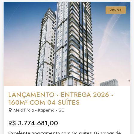
espaço gourmet, brinquedoteca, playground e hall de
VENDA
entrada decorado e mobiliado. Elevador e medidores
individuais de água, luz e gás garantem praticidade.
LANÇAMENTO - ENTREGA 2026 -
160M² COM 04 SUÍTES
Meia Praia - Itapema - SC
R$ 3.774.681,00
Excelente apartamento com 04 suítes, 02 vagas de