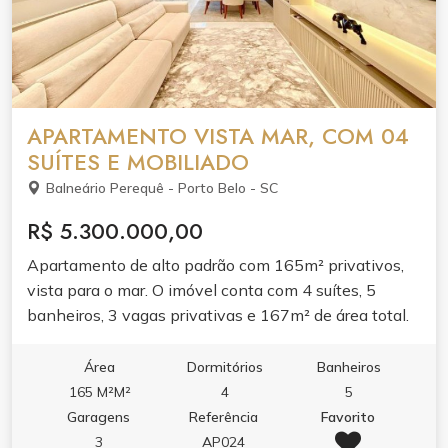
APARTAMENTO VISTA MAR, COM 04
SUÍTES E MOBILIADO
Balneário Perequê - Porto Belo - SC
R$ 5.300.000,00
Apartamento de alto padrão com 165m² privativos,
vista para o mar. O imóvel conta com 4 suítes, 5
banheiros, 3 vagas privativas e 167m² de área total.
Mobiliado e pronto para morar, oferecendo conforto e
praticidade no dia a dia. A distribuição dos ambientes
Área
Dormitórios
Banheiros
valoriza a vista para o mar e garante privacidade para
165 M²M²
4
5
toda a família. Ideal para quem busca morar com
Garagens
Referência
Favorito
qualidade de vida em frente à praia.
3
AP024