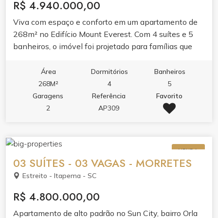
R$ 4.940.000,00
Viva com espaço e conforto em um apartamento de
268m² no Edifício Mount Everest. Com 4 suítes e 5
banheiros, o imóvel foi projetado para famílias que
valorizam privacidade e bem-estar.O living integrado
com sala de estar e jantar, junto à sacada com
Área
Dormitórios
Banheiros
churrasqueira e varanda, cria ambientes perfeitos
268M²
4
5
para receber. A cozinha planejada em porcelanato e o
Garagens
Referência
Favorito
apartamento bem mobiliado refletem acabamento de
2
AP309
alto padrão.Aproveite o lazer completo do edifício:
piscina adulto e infantil, cinema, spa, sauna,
academia, salão de festas, espaço gourmet, sala de
VENDA
jogos e brinquedoteca. Tudo para transformar sua
03 SUÍTES - 03 VAGAS - MORRETES
rotina em experiência.
Estreito - Itapema - SC
R$ 4.800.000,00
Apartamento de alto padrão no Sun City, bairro Orla