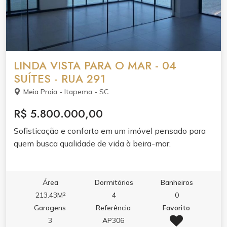
aquecimento a gás ● Antena coletiva ● Medidores de
água, luz e gás individuais ● Infraestrutura para
aspiração central ● Persianas integradas nas janelas.
LINDA VISTA PARA O MAR - 04
SUÍTES - RUA 291
Meia Praia - Itapema - SC
R$ 5.800.000,00
Sofisticação e conforto em um imóvel pensado para
quem busca qualidade de vida à beira-mar.
Área
Dormitórios
Banheiros
213.43M²
4
0
Garagens
Referência
Favorito
3
AP306