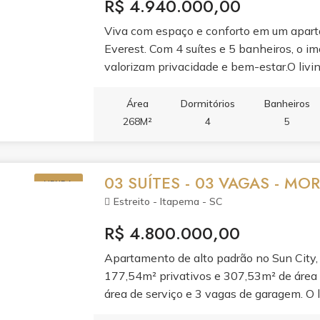
R$ 4.940.000,00
Viva com espaço e conforto em um apar
Everest. Com 4 suítes e 5 banheiros, o im
valorizam privacidade e bem-estar.O livin
à sacada com churrasqueira e varanda, cr
cozinha planejada em porcelanato e o a
Área
Dormitórios
Banheiros
acabamento de alto padrão.Aproveite o laz
268M²
4
5
infantil, cinema, spa, sauna, academia, s
e brinquedoteca. Tudo para transformar s
03 SUÍTES - 03 VAGAS - MO
VENDA
Estreito - Itapema - SC
R$ 4.800.000,00
Apartamento de alto padrão no Sun City, b
177,54m² privativos e 307,53m² de área t
área de serviço e 3 vagas de garagem. O l
banheira hidromassagem e acabamento pe