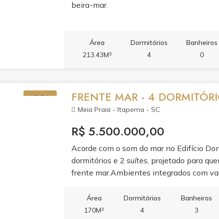
beira-mar.
Área
Dormitórios
Banheiros
213.43M²
4
0
FRENTE MAR - 4 DORMITÓRI
VENDA
Meia Praia - Itapema - SC
R$ 5.500.000,00
Acorde com o som do mar no Edifício D
dormitórios e 2 suítes, projetado para qu
frente mar.Ambientes integrados com var
planejada e ar condicionado garantem pra
condomínio completa a experiência com ac
Área
Dormitórios
Banheiros
espaço gourmet.Viva em um dos endereço
170M²
4
3