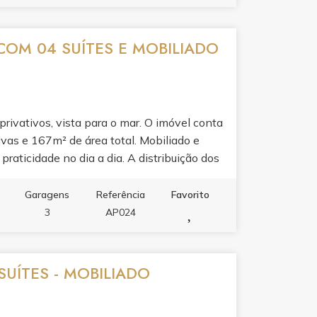
COM 04 SUÍTES E MOBILIADO
ivativos, vista para o mar. O imóvel conta
ivas e 167m² de área total. Mobiliado e
praticidade no dia a dia. A distribuição dos
arante privacidade para toda a família. Ideal
vida em frente à praia.
Garagens
Referência
Favorito
3
AP024
UÍTES - MOBILIADO