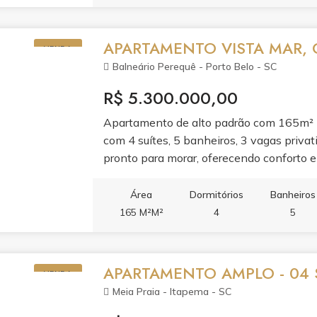
é extensão da sua casa.
APARTAMENTO VISTA MAR, 
VENDA
Balneário Perequê - Porto Belo - SC
R$ 5.300.000,00
Apartamento de alto padrão com 165m² pr
com 4 suítes, 5 banheiros, 3 vagas privat
pronto para morar, oferecendo conforto e 
ambientes valoriza a vista para o mar e g
para quem busca morar com qualidade de 
Área
Dormitórios
Banheiros
165 M²M²
4
5
APARTAMENTO AMPLO - 04 S
VENDA
Meia Praia - Itapema - SC