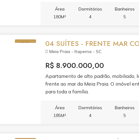
e jantar, cozinha com móveis planejados 
varanda e dois banheiros. Cada detalhe f
Área
Dormitórios
Banheiros
condicionado, aquecimento a gás, infraest
180M²
4
5
fechadura eletrônica com senha e gesso 
relaxamento e à convivência. Piscina adul
hidromassagem e jacuzzi se unem ao spa
04 SUÍTES - FRENTE MAR 
VENDA
e se divertir, salão de festas, espaço gour
Meia Praia - Itapema - SC
games e brinquedoteca.Segurança, tecnol
guarita 24h, alarme, circuito de TV, hall de
R$ 8.900.000,00
entrada privativa para banhistas com box
Apartamento de alto padrão, mobiliado, l
frente ao mar da Meia Praia. O imóvel ent
para toda a família.
Área
Dormitórios
Banheiros
185M²
4
5