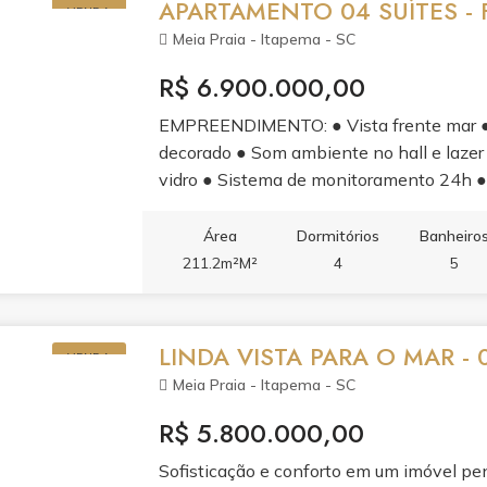
APARTAMENTO 04 SUÍTES - 
VENDA
Meia Praia - Itapema - SC
R$ 6.900.000,00
EMPREENDIMENTO: ● Vista frente mar ● E
decorado ● Som ambiente no hall e lazer
vidro ● Sistema de monitoramento 24h ●
comuns ● Gerador de energia para situaçõ
medidores de água, luz e gás individuais 
Área
Dormitórios
Banheiro
carros elétricos ● 03 elevadores de últ
211.2m²M²
4
5
sendo 01 master ● 04 vagas garagem, sen
elétricos ● Amplo living com ambientes 
exaustor elétrico ● Acabamento em gesso 
LINDA VISTA PARA O MAR - 0
VENDA
porcelanato nas áreas comuns ● Portas 
Meia Praia - Itapema - SC
para ar condicionado tipo ?split? ● Infr
coletiva ● Medidores de água, luz e gás in
R$ 5.800.000,00
central ● Persianas integradas nas janela
Sofisticação e conforto em um imóvel pe