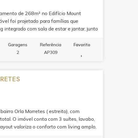
tamento de 268m² no Edifício Mount
óvel foi projetado para famílias que
g integrado com sala de estar e jantar, junto
ia ambientes perfeitos para receber. A
partamento bem mobiliado refletem
Garagens
Referência
Favorito
er completo do edifício: piscina adulto e
2
AP309
alão de festas, espaço gourmet, sala de jogos
ua rotina em experiência.
RRETES
airro Orla Morretes ( estreito), com
otal. O imóvel conta com 3 suítes, lavabo,
ayout valoriza o conforto com living amplo,
nsado para o dia a dia. Espaço ideal para