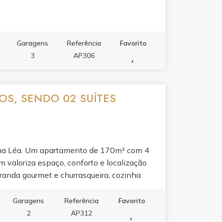
Garagens
Referência
Favorito
3
AP306
OS, SENDO 02 SUÍTES
ona Léa. Um apartamento de 170m² com 4
em valoriza espaço, conforto e localização
anda gourmet e churrasqueira, cozinha
ticidade e bem-estar. O lazer do
ademia, sala de jogos, salão de festas e
Garagens
Referência
Favorito
s mais desejados de Itapema, onde a praia
2
AP312