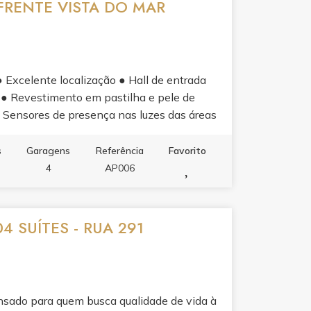
FRENTE VISTA DO MAR
xcelente localização ● Hall de entrada
 ● Revestimento em pastilha e pele de
 Sensores de presença nas luzes das áreas
es de emergência ● Infraestrutura para
● Vaga privativa com infraestrutura para
s
Garagens
Referência
Favorito
ima geração APARTAMENTO: ● 04 suítes,
4
AP006
do 01 com infraestrutura para carros
integrados ● Sacada com churrasqueira c/
● Piso vinílico nas áreas íntimas ● Piso
4 SUÍTES - RUA 291
e rodapés laqueados em branco ● Tubulação
aestrutura para aquecimento a gás ● Antena
dividuais ● Infraestrutura para aspiração
s.
nsado para quem busca qualidade de vida à