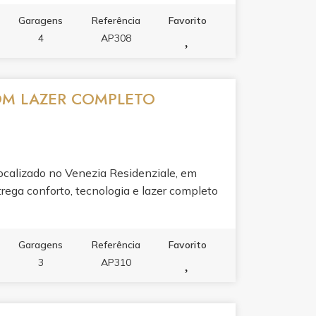
e porcelanato, sacada com churrasqueira,
oi pensado para o seu bem-estar: ar
Garagens
Referência
Favorito
rutura para água quente, espera para split,
4
AP308
no teto.O lazer de 1500m² é um convite ao
to com borda infinita, piscina térmica,
, sauna e academia completa. Para receber
COM LAZER COMPLETO
met, lounge, solarium, sala de jogos, sala de
ogia e serviços completam a experiência:
corado, sala de reunião, bicicletário e
 de praia.
ocalizado no Venezia Residenziale, em
rega conforto, tecnologia e lazer completo
Garagens
Referência
Favorito
3
AP310