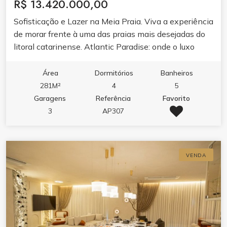
R$ 13.420.000,00
Sofisticação e Lazer na Meia Praia. Viva a experiência
de morar frente à uma das praias mais desejadas do
litoral catarinense. Atlantic Paradise: onde o luxo
encontra o seu dia a dia em Itapema.
Área
Dormitórios
Banheiros
281M²
4
5
Garagens
Referência
Favorito
3
AP307
VENDA