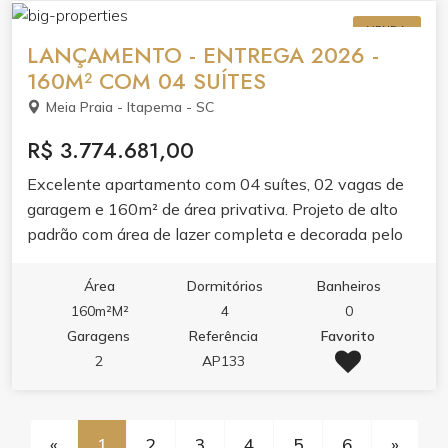
espaço gourmet, brinquedoteca, playground e hall de
VENDA
entrada decorado e mobiliado. Elevador e medidores
LANÇAMENTO - ENTREGA 2026 -
individuais de água, luz e gás garantem praticidade.
160M² COM 04 SUÍTES
Meia Praia - Itapema - SC
R$ 3.774.681,00
Excelente apartamento com 04 suítes, 02 vagas de
garagem e 160m² de área privativa. Projeto de alto
padrão com área de lazer completa e decorada pelo
condomínio. Planta ampla, ideal pra família que busca
espaço e conforto. Entrega jumho de 2026.
Área
Dormitórios
Banheiros
160m²M²
4
0
Garagens
Referência
Favorito
2
AP133
«
1
2
3
4
5
6
»