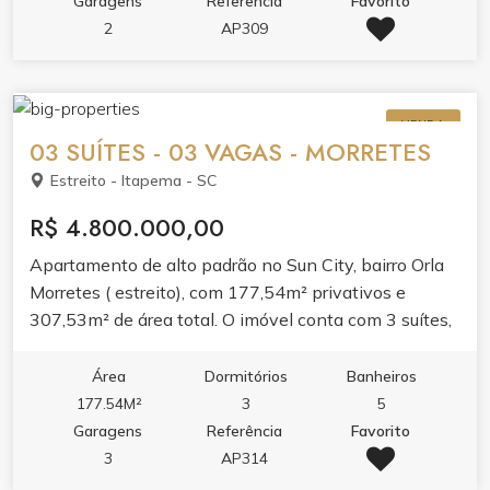
Garagens
Referência
Favorito
apartamento bem mobiliado refletem acabamento de
2
AP309
alto padrão.Aproveite o lazer completo do edifício:
piscina adulto e infantil, cinema, spa, sauna,
academia, salão de festas, espaço gourmet, sala de
VENDA
jogos e brinquedoteca. Tudo para transformar sua
03 SUÍTES - 03 VAGAS - MORRETES
rotina em experiência.
Estreito - Itapema - SC
R$ 4.800.000,00
Apartamento de alto padrão no Sun City, bairro Orla
Morretes ( estreito), com 177,54m² privativos e
307,53m² de área total. O imóvel conta com 3 suítes,
lavabo, área de serviço e 3 vagas de garagem. O
layout valoriza o conforto com living amplo, banheira
Área
Dormitórios
Banheiros
hidromassagem e acabamento pensado para o dia a
177.54M²
3
5
dia. Espaço ideal para quem busca morar com
Garagens
Referência
Favorito
tranquilidade em um dos bairros que mais cresce em
3
AP314
Itapema. O condomínio oferece lazer completo,