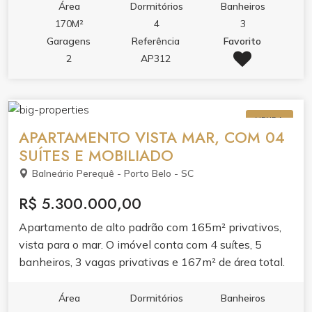
varanda gourmet e churrasqueira, cozinha planejada e
Área
Dormitórios
Banheiros
ar condicionado garantem praticidade e bem-estar. O
170M²
4
3
lazer do condomínio completa a experiência com
Garagens
Referência
Favorito
academia, sala de jogos, salão de festas e espaço
2
AP312
gourmet.Viva em um dos endereços mais desejados
de Itapema, onde a praia é extensão da sua casa.
VENDA
APARTAMENTO VISTA MAR, COM 04
SUÍTES E MOBILIADO
Balneário Perequê - Porto Belo - SC
R$ 5.300.000,00
Apartamento de alto padrão com 165m² privativos,
vista para o mar. O imóvel conta com 4 suítes, 5
banheiros, 3 vagas privativas e 167m² de área total.
Mobiliado e pronto para morar, oferecendo conforto e
praticidade no dia a dia. A distribuição dos ambientes
Área
Dormitórios
Banheiros