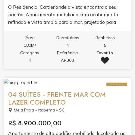
O Residencial Cartier,onde a vista encontra o seu
padrão. Apartamento mobiliado com acabamento
refinado e vista ampla para o mar, projetado para
quem valoriza conforto, estética e funcionalidade.O
imóvel reúne living integrado com sala de estar e
Área
Dormitórios
Banheiros
jantar, cozinha com móveis planejados e porcelanato,
180M²
4
5
sacada com churrasqueira, varanda e dois banheiros.
Garagens
Referência
Favorito
Cada detalhe foi pensado para o seu bem-estar: ar
4
AP308
condicionado, aquecimento a gás, infraestrutura para
água quente, espera para split, fechadura eletrônica
com senha e gesso no teto.O lazer de 1500m² é um
VENDA
convite ao relaxamento e à convivência. Piscina
04 SUÍTES - FRENTE MAR COM
adulto com borda infinita, piscina térmica,
LAZER COMPLETO
hidromassagem e jacuzzi se unem ao spa, sauna e
Meia Praia - Itapema - SC
academia completa. Para receber e se divertir, salão
de festas, espaço gourmet, lounge, solarium, sala de
R$ 8.900.000,00
jogos, sala de games e brinquedoteca.Segurança,
Apartamento de alto padrão, mobiliado, localizado no
tecnologia e serviços completam a experiência: