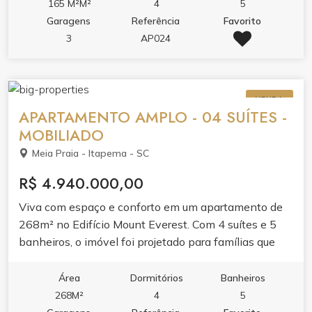
valoriza a vista para o mar e garante privacidade para
165 M²M²
4
5
toda a família. Ideal para quem busca morar com
Garagens
Referência
Favorito
qualidade de vida em frente à praia.
3
AP024
VENDA
APARTAMENTO AMPLO - 04 SUÍTES -
MOBILIADO
Meia Praia - Itapema - SC
R$ 4.940.000,00
Viva com espaço e conforto em um apartamento de
268m² no Edifício Mount Everest. Com 4 suítes e 5
banheiros, o imóvel foi projetado para famílias que
valorizam privacidade e bem-estar.O living integrado
com sala de estar e jantar, junto à sacada com
Área
Dormitórios
Banheiros
churrasqueira e varanda, cria ambientes perfeitos
268M²
4
5
para receber. A cozinha planejada em porcelanato e o