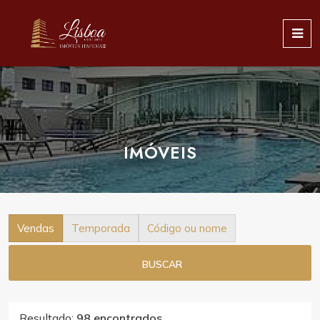
IMÓVEIS
Vendas
Temporada
Código ou nome
BUSCAR
Resultado:
98 encontrados