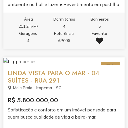
ambiente no hall e lazer ● Revestimento em pastilha
e pele de vidro ● Sistema de monitoramento 24h ●
Sensores de presença nas luzes das áreas comuns ●
Área
Dormitórios
Banheiros
Gerador de energia para situações de emergência ●
211.2m²M²
4
5
Infraestrutura para medidores de água, luz e gás
Garagens
Referência
Favorito
individuais ● Vaga privativa com infraestrutura para
4
AP006
carros elétricos ● 03 elevadores de última geração
APARTAMENTO: ● 04 suítes, sendo 01 master ● 04
vagas garagem, sendo 01 com infraestrutura para
VENDA
carros elétricos ● Amplo living com ambientes
LINDA VISTA PARA O MAR - 04
integrados ● Sacada com churrasqueira c/ exaustor
SUÍTES - RUA 291
elétrico ● Acabamento em gesso ● Piso vinílico nas
Meia Praia - Itapema - SC
áreas íntimas ● Piso porcelanato nas áreas comuns ●
Portas e rodapés laqueados em branco ● Tubulação
R$ 5.800.000,00
para ar condicionado tipo ?split? ● Infraestrutura para
Sofisticação e conforto em um imóvel pensado para
aquecimento a gás ● Antena coletiva ● Medidores de
quem busca qualidade de vida à beira-mar.
água, luz e gás individuais ● Infraestrutura para
aspiração central ● Persianas integradas nas janelas.