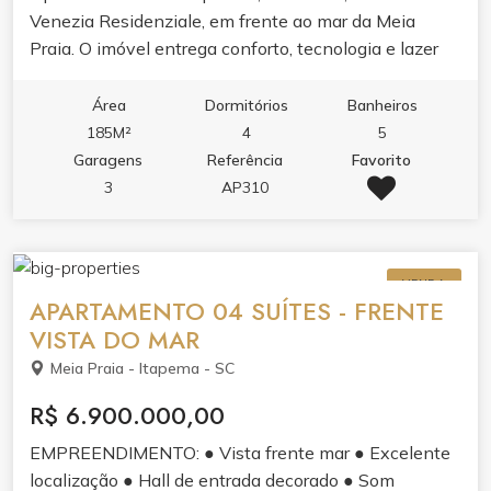
Venezia Residenziale, em frente ao mar da Meia
guarita 24h, alarme, circuito de TV, hall decorado, sala
Praia. O imóvel entrega conforto, tecnologia e lazer
de reunião, bicicletário e entrada privativa para
completo para toda a família.
banhistas com box de praia.
Área
Dormitórios
Banheiros
185M²
4
5
Garagens
Referência
Favorito
3
AP310
VENDA
APARTAMENTO 04 SUÍTES - FRENTE
VISTA DO MAR
Meia Praia - Itapema - SC
R$ 6.900.000,00
EMPREENDIMENTO: ● Vista frente mar ● Excelente
localização ● Hall de entrada decorado ● Som