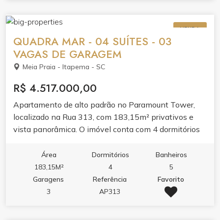
piscina adulto e infantil, piscina térmica,
hidromassagem na piscina, sauna, academia, sala de
VENDA
jogos, salão de festas, bar e espaço gourmet.
QUADRA MAR - 04 SUÍTES - 03
VAGAS DE GARAGEM
Meia Praia - Itapema - SC
R$ 4.517.000,00
Apartamento de alto padrão no Paramount Tower,
localizado na Rua 313, com 183,15m² privativos e
vista panorâmica. O imóvel conta com 4 dormitórios
sendo 4 suítes, 5 banheiros, 3 vagas de garagem e
269,5m² de área total. O apartamento entrega living
Área
Dormitórios
Banheiros
amplo com acabamento em gesso, sacada com
183,15M²
4
5
churrasqueira e vista panorâmica, integrando lazer e
Garagens
Referência
Favorito
conforto. Acabamento de qualidade valoriza cada
3
AP313
ambiente. O condomínio oferece lazer completo:
piscina adulto e infantil, jacuzzi, spa, academia,