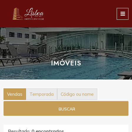
IMÓVEIS
Vendas
Temporada
Código ou nome
BUSCAR
Resultado:
0 encontrados