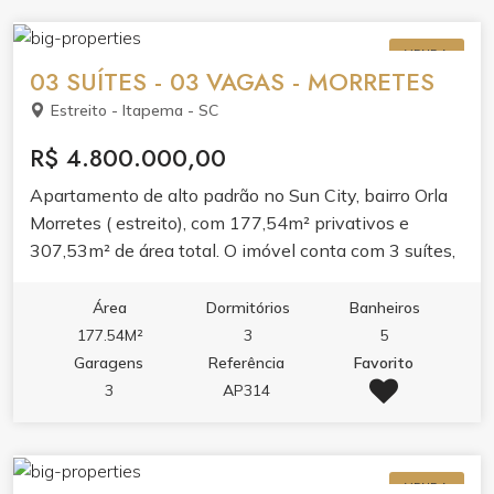
piscina adulto e infantil, cinema, spa, sauna,
academia, salão de festas, espaço gourmet, sala de
VENDA
jogos e brinquedoteca. Tudo para transformar sua
03 SUÍTES - 03 VAGAS - MORRETES
rotina em experiência.
Estreito - Itapema - SC
R$ 4.800.000,00
Apartamento de alto padrão no Sun City, bairro Orla
Morretes ( estreito), com 177,54m² privativos e
307,53m² de área total. O imóvel conta com 3 suítes,
lavabo, área de serviço e 3 vagas de garagem. O
layout valoriza o conforto com living amplo, banheira
Área
Dormitórios
Banheiros
hidromassagem e acabamento pensado para o dia a
177.54M²
3
5
dia. Espaço ideal para quem busca morar com
Garagens
Referência
Favorito
tranquilidade em um dos bairros que mais cresce em
3
AP314
Itapema. O condomínio oferece lazer completo,
piscina adulto e infantil, piscina térmica,
hidromassagem na piscina, sauna, academia, sala de
VENDA