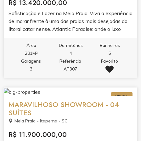
R$ 13.420.000,00
Sofisticação e Lazer na Meia Praia. Viva a experiência
de morar frente à uma das praias mais desejadas do
litoral catarinense. Atlantic Paradise: onde o luxo
encontra o seu dia a dia em Itapema.
Área
Dormitórios
Banheiros
281M²
4
5
Garagens
Referência
Favorito
3
AP307
VENDA
MARAVILHOSO SHOWROOM - 04
SUÍTES
Meia Praia - Itapema - SC
R$ 11.900.000,00