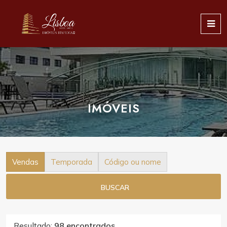
IMÓVEIS
Vendas
Temporada
Código ou nome
BUSCAR
Resultado:
98 encontrados