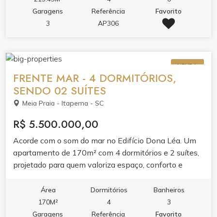
Garagens
Referência
Favorito
3
AP306
VENDA
FRENTE MAR - 4 DORMITÓRIOS,
SENDO 02 SUÍTES
Meia Praia - Itapema - SC
R$ 5.500.000,00
Acorde com o som do mar no Edifício Dona Léa. Um
apartamento de 170m² com 4 dormitórios e 2 suítes,
projetado para quem valoriza espaço, conforto e
localização frente mar.Ambientes integrados com
varanda gourmet e churrasqueira, cozinha planejada e
Área
Dormitórios
Banheiros
ar condicionado garantem praticidade e bem-estar. O
170M²
4
3
lazer do condomínio completa a experiência com
Garagens
Referência
Favorito