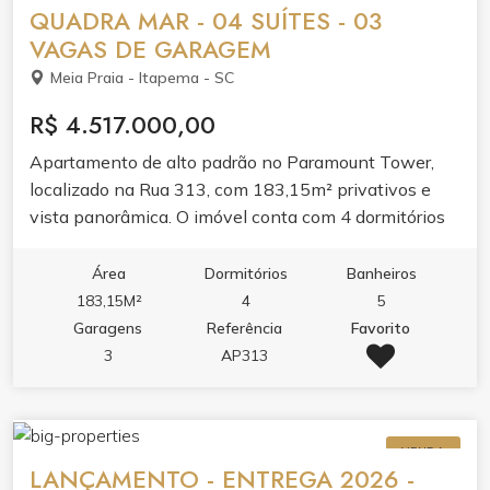
jogos, salão de festas, bar e espaço gourmet.
QUADRA MAR - 04 SUÍTES - 03
VAGAS DE GARAGEM
Meia Praia - Itapema - SC
R$ 4.517.000,00
Apartamento de alto padrão no Paramount Tower,
localizado na Rua 313, com 183,15m² privativos e
vista panorâmica. O imóvel conta com 4 dormitórios
sendo 4 suítes, 5 banheiros, 3 vagas de garagem e
269,5m² de área total. O apartamento entrega living
Área
Dormitórios
Banheiros
amplo com acabamento em gesso, sacada com
183,15M²
4
5
churrasqueira e vista panorâmica, integrando lazer e
Garagens
Referência
Favorito
conforto. Acabamento de qualidade valoriza cada
3
AP313
ambiente. O condomínio oferece lazer completo:
piscina adulto e infantil, jacuzzi, spa, academia,
espaço gourmet, brinquedoteca, playground e hall de
VENDA
entrada decorado e mobiliado. Elevador e medidores
LANÇAMENTO - ENTREGA 2026 -
individuais de água, luz e gás garantem praticidade.