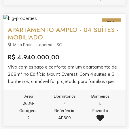
VENDA
APARTAMENTO AMPLO - 04 SUÍTES -
MOBILIADO
Meia Praia - Itapema - SC
R$ 4.940.000,00
Viva com espaço e conforto em um apartamento de
268m² no Edifício Mount Everest. Com 4 suítes e 5
banheiros, o imóvel foi projetado para famílias que
valorizam privacidade e bem-estar.O living integrado
com sala de estar e jantar, junto à sacada com
Área
Dormitórios
Banheiros
churrasqueira e varanda, cria ambientes perfeitos
268M²
4
5
para receber. A cozinha planejada em porcelanato e o
Garagens
Referência
Favorito
apartamento bem mobiliado refletem acabamento de
2
AP309
alto padrão.Aproveite o lazer completo do edifício: