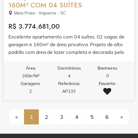
160M² COM 04 SUÍTES
Meia Praia - Itapema - SC
R$ 3.774.681,00
Excelente apartamento com 04 suítes, 02 vagas de
garagem e 160m² de área privativa. Projeto de alto
padrão com área de lazer completa e decorada pelo
condomínio. Planta ampla, ideal pra família que busca
espaço e conforto. Entrega jumho de 2026.
Área
Dormitórios
Banheiros
160m²M²
4
0
Garagens
Referência
Favorito
2
AP133
«
1
2
3
4
5
6
»