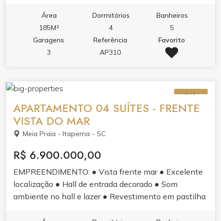
completo para toda a família.
banhistas com box de praia.
Área
Dormitórios
Banheiros
185M²
4
5
Garagens
Referência
Favorito
3
AP310
VENDA
APARTAMENTO 04 SUÍTES - FRENTE
VISTA DO MAR
Meia Praia - Itapema - SC
R$ 6.900.000,00
EMPREENDIMENTO: ● Vista frente mar ● Excelente
localização ● Hall de entrada decorado ● Som
ambiente no hall e lazer ● Revestimento em pastilha
e pele de vidro ● Sistema de monitoramento 24h ●
Sensores de presença nas luzes das áreas comuns ●