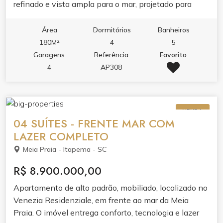
refinado e vista ampla para o mar, projetado para
quem valoriza conforto, estética e funcionalidade.O
imóvel reúne living integrado com sala de estar e
Área
Dormitórios
Banheiros
jantar, cozinha com móveis planejados e porcelanato,
180M²
4
5
sacada com churrasqueira, varanda e dois banheiros.
Garagens
Referência
Favorito
Cada detalhe foi pensado para o seu bem-estar: ar
4
AP308
condicionado, aquecimento a gás, infraestrutura para
água quente, espera para split, fechadura eletrônica
com senha e gesso no teto.O lazer de 1500m² é um
VENDA
convite ao relaxamento e à convivência. Piscina
04 SUÍTES - FRENTE MAR COM
adulto com borda infinita, piscina térmica,
LAZER COMPLETO
hidromassagem e jacuzzi se unem ao spa, sauna e
Meia Praia - Itapema - SC
academia completa. Para receber e se divertir, salão
de festas, espaço gourmet, lounge, solarium, sala de
R$ 8.900.000,00
jogos, sala de games e brinquedoteca.Segurança,
Apartamento de alto padrão, mobiliado, localizado no
tecnologia e serviços completam a experiência:
Venezia Residenziale, em frente ao mar da Meia
guarita 24h, alarme, circuito de TV, hall decorado, sala
Praia. O imóvel entrega conforto, tecnologia e lazer
de reunião, bicicletário e entrada privativa para