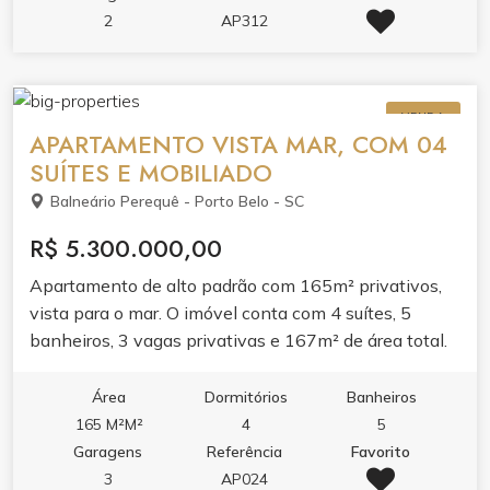
academia, sala de jogos, salão de festas e espaço
2
AP312
gourmet.Viva em um dos endereços mais desejados
de Itapema, onde a praia é extensão da sua casa.
VENDA
APARTAMENTO VISTA MAR, COM 04
SUÍTES E MOBILIADO
Balneário Perequê - Porto Belo - SC
R$ 5.300.000,00
Apartamento de alto padrão com 165m² privativos,
vista para o mar. O imóvel conta com 4 suítes, 5
banheiros, 3 vagas privativas e 167m² de área total.
Mobiliado e pronto para morar, oferecendo conforto e
praticidade no dia a dia. A distribuição dos ambientes
Área
Dormitórios
Banheiros
valoriza a vista para o mar e garante privacidade para
165 M²M²
4
5
toda a família. Ideal para quem busca morar com
Garagens
Referência
Favorito
qualidade de vida em frente à praia.
3
AP024