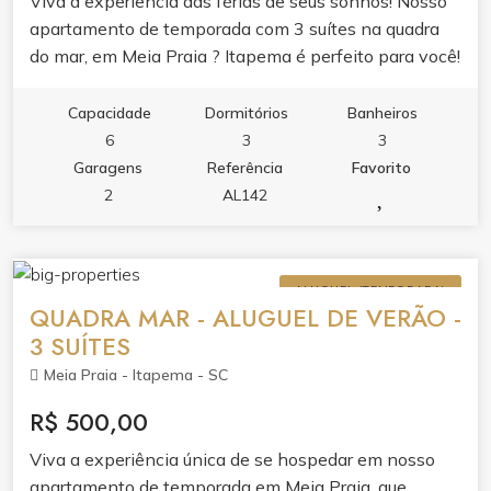
Viva a experiência das férias de seus sonhos! Nosso
apartamento de temporada com 3 suítes na quadra
do mar, em Meia Praia ? Itapema é perfeito para você!
Equipado com o que há de melhor e com todo o
conforto e luxo que você merece! - Descrição
Capacidade
Dormitórios
Banheiros
completa logo abaixo!
6
3
3
Garagens
Referência
Favorito
2
AL142
ALUGUEL (TEMPORADA)
QUADRA MAR - ALUGUEL DE VERÃO -
3 SUÍTES
Meia Praia - Itapema - SC
R$ 500,00
Viva a experiência única de se hospedar em nosso
apartamento de temporada em Meia Praia, que