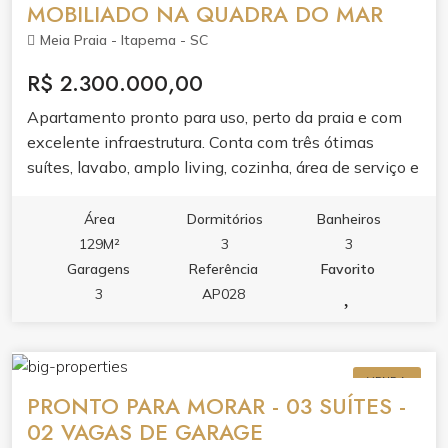
MOBILIADO NA QUADRA DO MAR
Meia Praia - Itapema - SC
R$ 2.300.000,00
Apartamento pronto para uso, perto da praia e com
excelente infraestrutura. Conta com três ótimas
suítes, lavabo, amplo living, cozinha, área de serviço e
sacada integrada com churrasqueira a carvão e vista
para o mar. Desfrute momentos únicos com sua
Área
Dormitórios
Banheiros
família e amigos e tenha a praia como quintal de
129M²
3
3
casa!
Garagens
Referência
Favorito
3
AP028
VENDA
PRONTO PARA MORAR - 03 SUÍTES -
02 VAGAS DE GARAGE