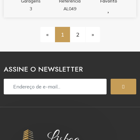
Garagens
Referência
Favorito
3
AL049
«
1
2
»
ASSINE O NEWSLETTER