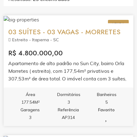
VENDA
03 SUÍTES - 03 VAGAS - MORRETES
Estreito - Itapema - SC
R$ 4.800.000,00
Apartamento de alto padrão no Sun City, bairro Orla
Morretes ( estreito), com 177,54m² privativos e
307,53m² de área total. O imóvel conta com 3 suítes,
lavabo, área de serviço e 3 vagas de garagem. O
layout valoriza o conforto com living amplo, banheira
Área
Dormitórios
Banheiros
hidromassagem e acabamento pensado para o dia a
177.54M²
3
5
dia. Espaço ideal para quem busca morar com
Garagens
Referência
Favorito
tranquilidade em um dos bairros que mais cresce em
3
AP314
Itapema. O condomínio oferece lazer completo,
piscina adulto e infantil, piscina térmica,