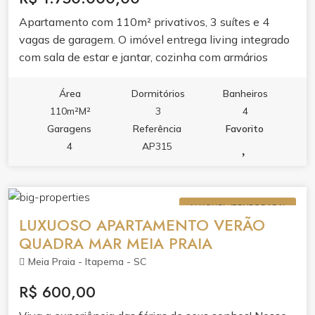
completam a estrutura.
Apartamento com 110m² privativos, 3 suítes e 4
vagas de garagem. O imóvel entrega living integrado
com sala de estar e jantar, cozinha com armários
planejados e porcelanato, lavabo, área de serviço e
sacada com churrasqueira. Acabamento de qualidade
Área
Dormitórios
Banheiros
com gesso, infraestrutura para água quente, ar
110m²M²
3
4
condicionado, móveis planejados, hidrômetro e gás
Garagens
Referência
Favorito
individuais. Tudo pensado para conforto e economia
4
AP315
no dia a dia. O condomínio oferece lazer completo:
piscina adulto e infantil, salão de festas, sala de jogos,
estar social, hall de entrada decorado e mobiliado,
ALUGUEL (TEMPORADA)
entrada para banhistas e box de praia. Elevador,
LUXUOSO APARTAMENTO VERÃO
interfone, internet e medidores individuais
QUADRA MAR MEIA PRAIA
completam a estrutura.
Meia Praia - Itapema - SC
R$ 600,00