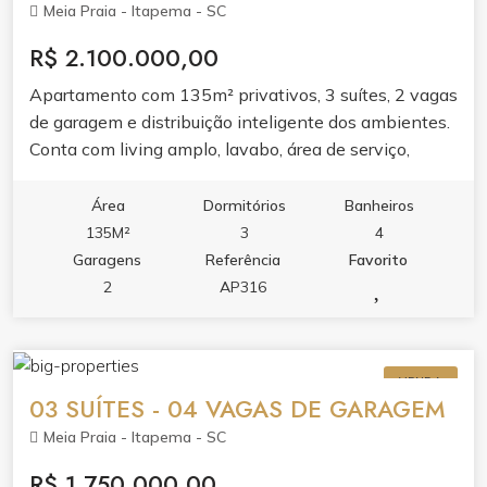
Meia Praia - Itapema - SC
R$ 2.100.000,00
Apartamento com 135m² privativos, 3 suítes, 2 vagas
de garagem e distribuição inteligente dos ambientes.
Conta com living amplo, lavabo, área de serviço,
sacada e varanda com churrasqueira, perfeitas pra
receber bem.O acabamento entrega porcelanato,
Área
Dormitórios
Banheiros
gesso, ar-condicionado, móveis planejados, armários
135M²
3
4
embutidos e cozinha planejada. Destaques: banheira
Garagens
Referência
Favorito
de hidromassagem, fechadura com senha na porta de
2
AP316
entrada, infraestrutura para água quente e
aquecimento a gás, hidrômetro e gás individuais.O
lazer é completo: piscina adulto e infantil,
VENDA
hidromassagem, academia, sala de jogos, playground,
03 SUÍTES - 04 VAGAS DE GARAGEM
salão de festas, espaço gourmet, bar e entrada para
Meia Praia - Itapema - SC
banhistas com box de praia. Hall decorado e
mobiliado, elevador, interfone e medidores individuais
R$ 1.750.000,00