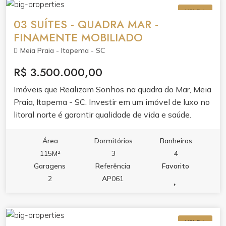
hidromassagem na piscina, sauna, academia, sala de
VENDA
jogos, salão de festas, bar e espaço gourmet.
03 SUÍTES - QUADRA MAR -
FINAMENTE MOBILIADO
Meia Praia - Itapema - SC
R$ 3.500.000,00
Imóveis que Realizam Sonhos na quadra do Mar, Meia
Praia, Itapema - SC. Investir em um imóvel de luxo no
litoral norte é garantir qualidade de vida e saúde.
Perfeito para quem busca um paraíso ao alcance.
Venha conhecer! Excelente apartamento com 03
Área
Dormitórios
Banheiros
suítes, lavabo, mobiliado , sacada frente avenida com
115M²
3
4
churrasqueira, vista lateral mar, a 80 metros da praia.
Garagens
Referência
Favorito
Dois elevadores, duas vagas de garagem, sala de
2
AP061
jogos, academia e salão de festas. #imoveisdeluxo
#litoralnorte #investimento #qualidadedevida #praia
#sonhos
VENDA