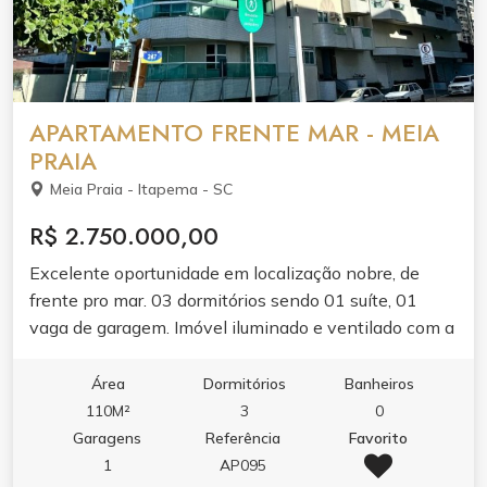
APARTAMENTO FRENTE MAR - MEIA
PRAIA
Meia Praia - Itapema - SC
R$ 2.750.000,00
Excelente oportunidade em localização nobre, de
frente pro mar. 03 dormitórios sendo 01 suíte, 01
vaga de garagem. Imóvel iluminado e ventilado com a
melhor vista o dia todo. Perfeito pra curtir com a
família ou garantir alta rentabilidade com locação de
Área
Dormitórios
Banheiros
temporada.
110M²
3
0
Garagens
Referência
Favorito
1
AP095