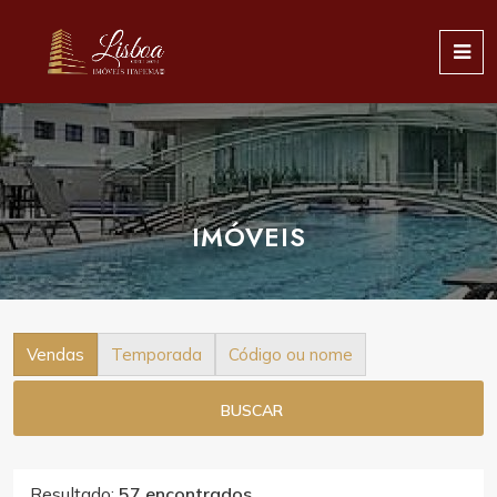
IMÓVEIS
Vendas
Temporada
Código ou nome
BUSCAR
Resultado:
57 encontrados