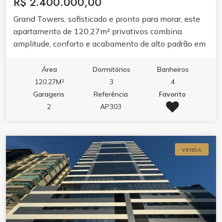
R$ 2.400.000,00
Grand Towers, sofisticado e pronto para morar, este
apartamento de 120,27m² privativos combina
amplitude, conforto e acabamento de alto padrão em
uma das regiões mais valorizadas de Itapema.
Área
Dormitórios
Banheiros
120.27M²
3
4
Garagens
Referência
Favorito
2
AP303
VENDA