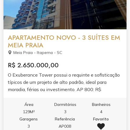
APARTAMENTO NOVO - 3 SUÍTES EM
MEIA PRAIA
Meia Praia - Itapema - SC
R$ 2.650.000,00
O Exuberance Tower possui o requinte e sofisticação
típicos de um projeto de alto padrão, ideal para
moradia, férias ou investimento. AP 800: R$
2.100,000,00 A VISTA OU 50% ENTRADA +24X AP
1700: R$ 2.650,000,00 A VISTA OU 50% ENTRADA
Área
Dormitórios
Banheiros
+24X ANALISE FINANCIAMENTO
129M²
3
4
Garagens
Referência
Favorito
3
AP008