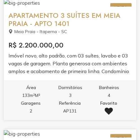
agende a sua visita!
VENDA
APARTAMENTO 3 SUÍTES EM MEIA
PRAIA - APTO 1401
Meia Praia - Itapema - SC
R$ 2.200.000,00
Imóvel novo, alto padrão, com 03 suítes, lavabo e 03
vagas de garagem. Planta generosa com ambientes
amplos e acabamento de primeira linha. Condomínio
com área de lazer completa pra você aproveitar sem
sair de casa. Pronto pra morar com toda sofisticação
Área
Dormitórios
Banheiros
que sua família merece.
133m²M²
3
4
Garagens
Referência
Favorito
2
AP131
VENDA