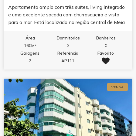
Apartamento amplo com três suítes, living integrado
e uma excelente sacada com churrasqueira e vista
para o mar. Está localizado na região central de Meia
Praia, a poucos passos do mar. O empreendimento
conta com completa infraestrutura de lazer e portaria
Área
Dormitórios
Banheiros
24h. Agende uma visita e conheça de perto esse
160M²
3
0
lindo apartamento.
Garagens
Referência
Favorito
2
AP111
VENDA