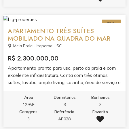
pavimentos com apenas 2 apartamentos por andar,
hall de entrada mobiliado e decorado, 2 vagas de
garagem, portão eletrônico e coleta seletiva. Tudo
VENDA
isso a poucos passos do mar da Meia Praia.
APARTAMENTO TRÊS SUÍTES
MOBILIADO NA QUADRA DO MAR
Meia Praia - Itapema - SC
R$ 2.300.000,00
Apartamento pronto para uso, perto da praia e com
excelente infraestrutura. Conta com três ótimas
suítes, lavabo, amplo living, cozinha, área de serviço e
sacada integrada com churrasqueira a carvão e vista
para o mar. Desfrute momentos únicos com sua
Área
Dormitórios
Banheiros
família e amigos e tenha a praia como quintal de
129M²
3
3
casa!
Garagens
Referência
Favorito
3
AP028