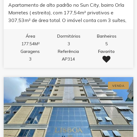
Apartamento de alto padrão no Sun City, bairro Orla
Morretes ( estreito), com 177,54m² privativos e
307,53m² de área total. O imóvel conta com 3 suítes,
lavabo, área de serviço e 3 vagas de garagem. O
layout valoriza o conforto com living amplo, banheira
Área
Dormitórios
Banheiros
hidromassagem e acabamento pensado para o dia a
177.54M²
3
5
dia. Espaço ideal para quem busca morar com
Garagens
Referência
Favorito
tranquilidade em um dos bairros que mais cresce em
3
AP314
Itapema. O condomínio oferece lazer completo,
piscina adulto e infantil, piscina térmica,
hidromassagem na piscina, sauna, academia, sala de
VENDA
jogos, salão de festas, bar e espaço gourmet.