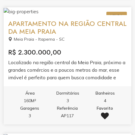
VENDA
APARTAMENTO NA REGIÃO CENTRAL
DA MEIA PRAIA
Meia Praia - Itapema - SC
R$ 2.300.000,00
Localizado na região central da Meia Praia, próximo a
grandes comércios e a poucos metros do mar, esse
imóvel é perfeito para quem busca comodidade e
bem estar. Espaço não falta neste apartamento, são
160m² de área privativa muito bem distribuídos. O
Área
Dormitórios
Banheiros
apartamento é novo, conta com 3 suítes, living com
160M²
3
4
ambientes integrados e uma ótima sacada com
Garagens
Referência
Favorito
churrasqueira. Além disso, possui ainda uma completa
3
AP117
infraestrutura de lazer com diversos ambientes para
curtir com sua família e amigos. Entre em contato e