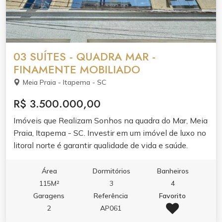
03 SUÍTES - QUADRA MAR -
FINAMENTE MOBILIADO
Meia Praia - Itapema - SC
R$ 3.500.000,00
Imóveis que Realizam Sonhos na quadra do Mar, Meia
Praia, Itapema - SC. Investir em um imóvel de luxo no
litoral norte é garantir qualidade de vida e saúde.
Perfeito para quem busca um paraíso ao alcance.
Venha conhecer! Excelente apartamento com 03
Área
Dormitórios
Banheiros
suítes, lavabo, mobiliado , sacada frente avenida com
115M²
3
4
churrasqueira, vista lateral mar, a 80 metros da praia.
Garagens
Referência
Favorito
Dois elevadores, duas vagas de garagem, sala de
2
AP061
jogos, academia e salão de festas. #imoveisdeluxo