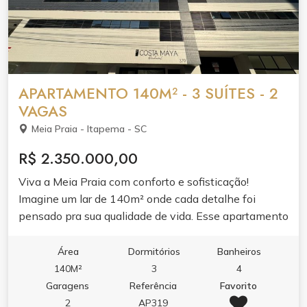
APARTAMENTO 140M² - 3 SUÍTES - 2
VAGAS
Meia Praia - Itapema - SC
R$ 2.350.000,00
Viva a Meia Praia com conforto e sofisticação!
Imagine um lar de 140m² onde cada detalhe foi
pensado pra sua qualidade de vida. Esse apartamento
une localização privilegiada com espaços amplos e
acolhedores. Ao entrar, o living amplo e integrado
Área
Dormitórios
Banheiros
recebe luz natural da frente norte o dia todo. É o
140M²
3
4
cenário perfeito para os momentos em família e para
Garagens
Referência
Favorito
receber quem você gosta. Um prédio de 18
2
AP319