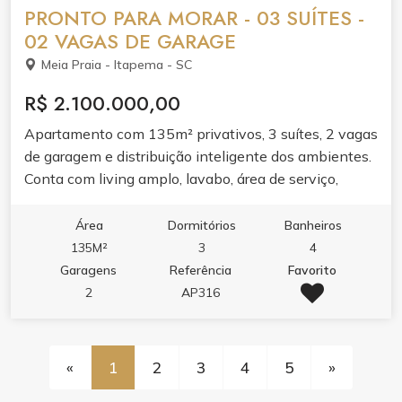
PRONTO PARA MORAR - 03 SUÍTES -
02 VAGAS DE GARAGE
Meia Praia - Itapema - SC
R$ 2.100.000,00
Apartamento com 135m² privativos, 3 suítes, 2 vagas
de garagem e distribuição inteligente dos ambientes.
Conta com living amplo, lavabo, área de serviço,
sacada e varanda com churrasqueira, perfeitas pra
receber bem.O acabamento entrega porcelanato,
Área
Dormitórios
Banheiros
gesso, ar-condicionado, móveis planejados, armários
135M²
3
4
embutidos e cozinha planejada. Destaques: banheira
Garagens
Referência
Favorito
de hidromassagem, fechadura com senha na porta de
2
AP316
entrada, infraestrutura para água quente e
aquecimento a gás, hidrômetro e gás individuais.O
lazer é completo: piscina adulto e infantil,
«
1
2
3
4
5
»
hidromassagem, academia, sala de jogos, playground,