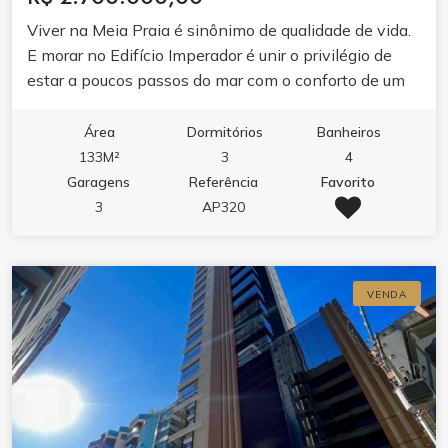
Viver na Meia Praia é sinônimo de qualidade de vida.
E morar no Edifício Imperador é unir o privilégio de
estar a poucos passos do mar com o conforto de um
lar planejado para receber bem e valorizar cada
momento da sua família. Próximo de supermercados,
Área
Dormitórios
Banheiros
farmácias, restaurantes e de tudo que Itapema
133M²
3
4
oferece de melhor. É a localização ideal para morar o
Garagens
Referência
Favorito
ano todo ou para ter uma segunda residência de
3
AP320
veraneio.
VENDA